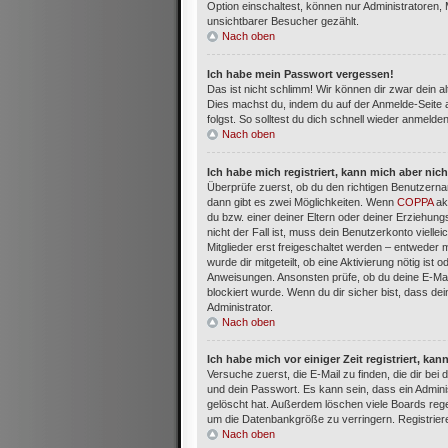
Option einschaltest, können nur Administratoren,
unsichtbarer Besucher gezählt.
Nach oben
Ich habe mein Passwort vergessen!
Das ist nicht schlimm! Wir können dir zwar dein a
Dies machst du, indem du auf der Anmelde-Seite 
folgst. So solltest du dich schnell wieder anmelde
Nach oben
Ich habe mich registriert, kann mich aber nic
Überprüfe zuerst, ob du den richtigen Benutzern
dann gibt es zwei Möglichkeiten. Wenn
COPPA
akt
du bzw. einer deiner Eltern oder deiner Erziehun
nicht der Fall ist, muss dein Benutzerkonto viell
Mitglieder erst freigeschaltet werden – entweder m
wurde dir mitgeteilt, ob eine Aktivierung nötig ist
Anweisungen. Ansonsten prüfe, ob du deine E-Mai
blockiert wurde. Wenn du dir sicher bist, dass d
Administrator.
Nach oben
Ich habe mich vor einiger Zeit registriert, k
Versuche zuerst, die E-Mail zu finden, die dir b
und dein Passwort. Es kann sein, dass ein Admini
gelöscht hat. Außerdem löschen viele Boards rege
um die Datenbankgröße zu verringern. Registriere
Nach oben