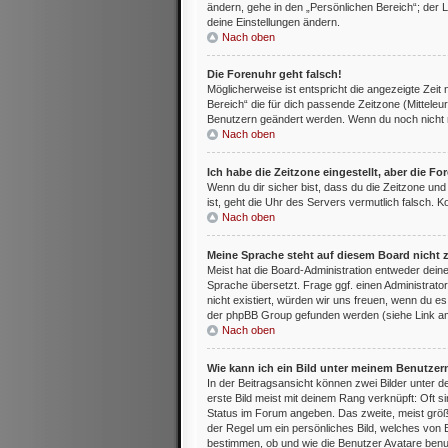
ändern, gehe in den „Persönlichen Bereich“; der L
deine Einstellungen ändern.
Nach oben
Die Forenuhr geht falsch!
Möglicherweise ist entspricht die angezeigte Zeit 
Bereich“ die für dich passende Zeitzone (Mitteleur
Benutzern geändert werden. Wenn du noch nicht regis
Nach oben
Ich habe die Zeitzone eingestellt, aber die F
Wenn du dir sicher bist, dass du die Zeitzone und 
ist, geht die Uhr des Servers vermutlich falsch. 
Nach oben
Meine Sprache steht auf diesem Board nicht 
Meist hat die Board-Administration entweder deine
Sprache übersetzt. Frage ggf. einen Administrator
nicht existiert, würden wir uns freuen, wenn du 
der phpBB Group gefunden werden (siehe Link am
Nach oben
Wie kann ich ein Bild unter meinem Benutze
In der Beitragsansicht können zwei Bilder unter
erste Bild meist mit deinem Rang verknüpft: Oft s
Status im Forum angeben. Das zweite, meist größer
der Regel um ein persönliches Bild, welches von 
bestimmen, ob und wie die Benutzer Avatare benut