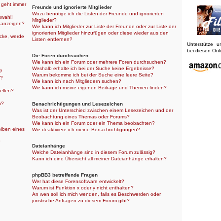
r geht immer
Freunde und ignorierte Mitglieder
Wozu benötige ich die Listen der Freunde und ignorierten
swahl!
Mitglieder?
 anzeigen?
Wie kann ich Mitglieder zur Liste der Freunde oder zur Liste der
ignorierten Mitglieder hinzufügen oder diese wieder aus den
icke, werde
Listen entfernen?
Unterstütze 
bei diesen On
Die Foren durchsuchen
Wie kann ich ein Forum oder mehrere Foren durchsuchen?
Weshalb erhalte ich bei der Suche keine Ergebnisse?
n?
Warum bekomme ich bei der Suche eine leere Seite?
n?
Wie kann ich nach Mitgliedern suchen?
Wie kann ich meine eigenen Beiträge und Themen finden?
ellen?
n?
Benachrichtigungen und Lesezeichen
Was ist der Unterschied zwischen einem Lesezeichen und der
Beobachtung eines Themas oder Forums?
Wie kann ich ein Forum oder ein Thema beobachten?
eiben eines
Wie deaktiviere ich meine Benachrichtigungen?
?
Dateianhänge
Welche Dateianhänge sind in diesem Forum zulässig?
Kann ich eine Übersicht all meiner Dateianhänge erhalten?
phpBB3 betreffende Fragen
Wer hat diese Forensoftware entwickelt?
Warum ist Funktion x oder y nicht enthalten?
An wen soll ich mich wenden, falls es Beschwerden oder
juristische Anfragen zu diesem Forum gibt?