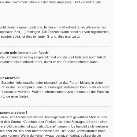
ink dazu wird meist oben auf der Seite angezeigt. Dort kannst du alle
nicht deiner eigenen Zeitzone. In diesem Fall solltest du im „Persönlichen
opäische Zeit, ...) festlegen. Die Zeitzone kann dabei nur von registrierten
triert bist, ist dies ein guter Grund, dies jetzt zu tun.
orenuhr geht immer noch falsch!
die Sommerzeit richtig eingestellt hast und die Zeit trotzdem noch falsch
Kontaktiere einen Administrator, damit er das Problem beheben kann.
zur Auswahl!
 Sprache nicht installiert oder niemand hat das Forum bislang in deine
, ob er das Sprachpaket, das du benötigst, installieren kann. Falls es noch
es übersetzen würdest. Weitere Informationen dazu können auf der Website
 Ende jeder Seite).
rnamen anzeigen?
 deinem Benutzernamen stehen. Abhängig von dem gewählten Style ist das
ind dies Sterne, Kästchen oder Punkte, die deine Beitragszahl oder deinen
e Bild darunter, ist auch als „Avatar“ genannt. Es handelt sich hierbei in
Benutzer zu Benutzer unterschiedlich ist. Die Board-Administration kann
zen können. Wenn du keinen Avatar benutzen darfst, solltest du die