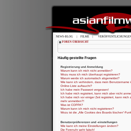
NEWS-BLOG
|
FILME
|
VERÖFFENTLICHUNGE
FOREN-ÜBERSICHT
Häufig gestellte Fragen
Registrierung und Anmeldung
Warum kann ich mich nicht anmelden?
Wozu muss ich mich überhaupt registrieren?
Warum werde ich automatisch abgemeldet?
Wie kann ich verhindern, dass mein Benutzername i
Online-Liste auftaucht?
Ich habe mein Passwort vergessen!
Ich habe mich registriert, kann mich aber nicht anme
Ich habe mich vor einiger Zeit registriert, kann mich 
mehr anmelden?!
Was ist COPPA?
Warum kann ich mich nicht registrieren?
Wozu ist die „Alle Cookies des Boards löschen“-Fun
Benutzerpräferenzen und -einstellungen
Wie kann ich meine Einstellungen ändern?
Die Forenuhr geht falsch!