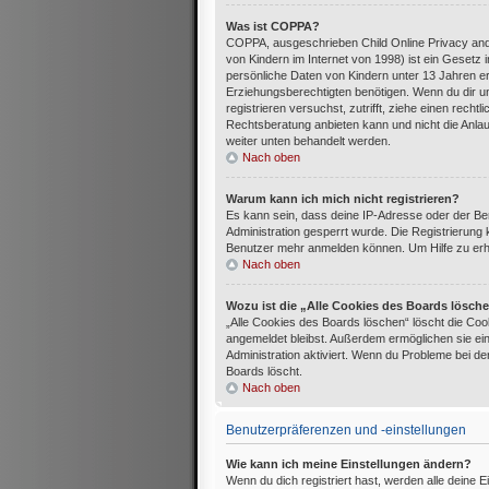
Was ist COPPA?
COPPA, ausgeschrieben Child Online Privacy and
von Kindern im Internet von 1998) ist ein Gesetz
persönliche Daten von Kindern unter 13 Jahren e
Erziehungsberechtigten benötigen. Wenn du dir uns
registrieren versuchst, zutrifft, ziehe einen rec
Rechtsberatung anbieten kann und nicht die Anlaufs
weiter unten behandelt werden.
Nach oben
Warum kann ich mich nicht registrieren?
Es kann sein, dass deine IP-Adresse oder der B
Administration gesperrt wurde. Die Registrierung
Benutzer mehr anmelden können. Um Hilfe zu erha
Nach oben
Wozu ist die „Alle Cookies des Boards lösch
„Alle Cookies des Boards löschen“ löscht die Cook
angemeldet bleibst. Außerdem ermöglichen sie ein
Administration aktiviert. Wenn du Probleme bei d
Boards löscht.
Nach oben
Benutzerpräferenzen und -einstellungen
Wie kann ich meine Einstellungen ändern?
Wenn du dich registriert hast, werden alle deine