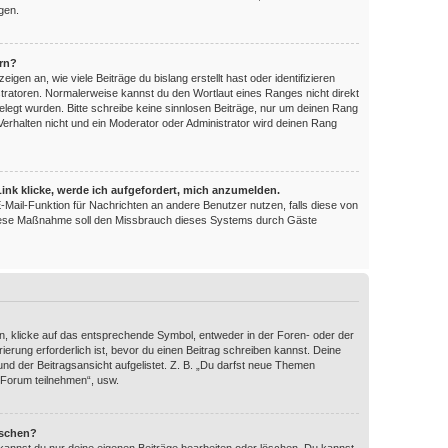
gen.
ern?
en an, wie viele Beiträge du bislang erstellt hast oder identifizieren
ratoren. Normalerweise kannst du den Wortlaut eines Ranges nicht direkt
elegt wurden. Bitte schreibe keine sinnlosen Beiträge, nur um deinen Rang
erhalten nicht und ein Moderator oder Administrator wird deinen Rang
ink klicke, werde ich aufgefordert, mich anzumelden.
 E-Mail-Funktion für Nachrichten an andere Benutzer nutzen, falls diese von
 Diese Maßnahme soll den Missbrauch dieses Systems durch Gäste
, klicke auf das entsprechende Symbol, entweder in der Foren- oder der
ierung erforderlich ist, bevor du einen Beitrag schreiben kannst. Deine
nd der Beitragsansicht aufgelistet. Z. B. „Du darfst neue Themen
 Forum teilnehmen“, usw.
öschen?