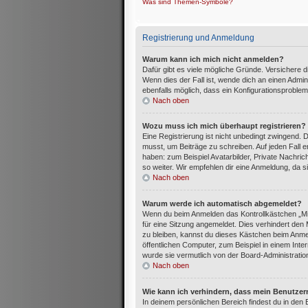
Was sind Themen-Symbole?
Registrierung und Anmeldung
Warum kann ich mich nicht anmelden?
Dafür gibt es viele mögliche Gründe. Versichere 
Wenn dies der Fall ist, wende dich an einen Admin
ebenfalls möglich, dass ein Konfigurationsproblem
Nach oben
Wozu muss ich mich überhaupt registrieren?
Eine Registrierung ist nicht unbedingt zwingend. 
musst, um Beiträge zu schreiben. Auf jeden Fall erh
haben: zum Beispiel Avatarbilder, Private Nachric
so weiter. Wir empfehlen dir eine Anmeldung, da sie 
Nach oben
Warum werde ich automatisch abgemeldet?
Wenn du beim Anmelden das Kontrollkästchen „Mi
für eine Sitzung angemeldet. Dies verhindert de
zu bleiben, kannst du dieses Kästchen beim Anme
öffentlichen Computer, zum Beispiel in einem Inte
wurde sie vermutlich von der Board-Administratio
Nach oben
Wie kann ich verhindern, dass mein Benutzer
In deinem persönlichen Bereich findest du in den 