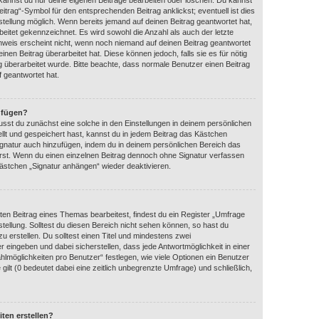
 kannst du nur deine eigenen Beiträge bearbeiten oder löschen. Du kannst
itrag“-Symbol für den entsprechenden Beitrag anklickst; eventuell ist dies
tellung möglich. Wenn bereits jemand auf deinen Beitrag geantwortet hat,
beitet gekennzeichnet. Es wird sowohl die Anzahl als auch der letzte
nweis erscheint nicht, wenn noch niemand auf deinen Beitrag geantwortet
nen Beitrag überarbeitet hat. Diese können jedoch, falls sie es für nötig
ag überarbeitet wurde. Bitte beachte, dass normale Benutzer einen Beitrag
 geantwortet hat.
nfügen?
sst du zunächst eine solche in den Einstellungen in deinem persönlichen
llt und gespeichert hast, kannst du in jedem Beitrag das Kästchen
ignatur auch hinzufügen, indem du in deinem persönlichen Bereich das
rst. Wenn du einen einzelnen Beitrag dennoch ohne Signatur verfassen
kästchen „Signatur anhängen“ wieder deaktivieren.
en Beitrag eines Themas bearbeitest, findest du ein Register „Umfrage
stellung. Solltest du diesen Bereich nicht sehen können, so hast du
u erstellen. Du solltest einen Titel und mindestens zwei
 eingeben und dabei sicherstellen, dass jede Antwortmöglichkeit in einer
hlmöglichkeiten pro Benutzer“ festlegen, wie viele Optionen ein Benutzer
gilt (0 bedeutet dabei eine zeitlich unbegrenzte Umfrage) und schließlich,
ten erstellen?