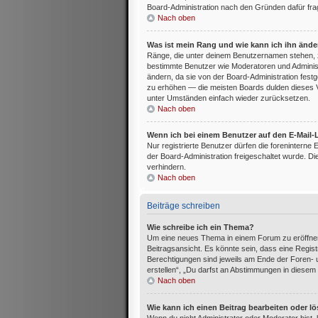
Board-Administration nach den Gründen dafür fra
Nach oben
Was ist mein Rang und wie kann ich ihn änd
Ränge, die unter deinem Benutzernamen stehen, zeig
bestimmte Benutzer wie Moderatoren und Administ
ändern, da sie von der Board-Administration festg
zu erhöhen — die meisten Boards dulden dieses V
unter Umständen einfach wieder zurücksetzen.
Nach oben
Wenn ich bei einem Benutzer auf den E-Mail-L
Nur registrierte Benutzer dürfen die foreninterne
der Board-Administration freigeschaltet wurde.
verhindern.
Nach oben
Beiträge schreiben
Wie schreibe ich ein Thema?
Um eine neues Thema in einem Forum zu eröffnen
Beitragsansicht. Es könnte sein, dass eine Registr
Berechtigungen sind jeweils am Ende der Foren- u
erstellen“, „Du darfst an Abstimmungen in diesem
Nach oben
Wie kann ich einen Beitrag bearbeiten oder l