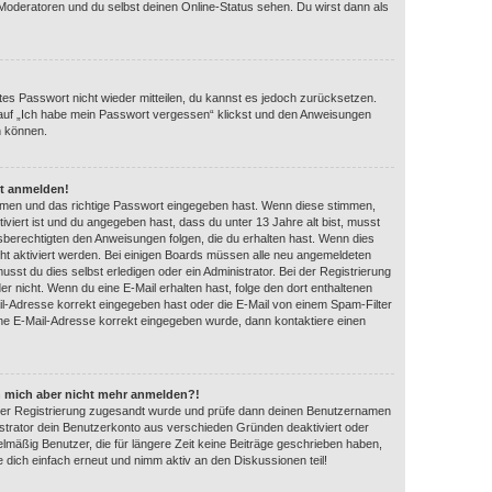
 Moderatoren und du selbst deinen Online-Status sehen. Du wirst dann als
ltes Passwort nicht wieder mitteilen, du kannst es jedoch zurücksetzen.
auf „Ich habe mein Passwort vergessen“ klickst und den Anweisungen
n können.
ht anmelden!
amen und das richtige Passwort eingegeben hast. Wenn diese stimmen,
iviert ist und du angegeben hast, dass du unter 13 Jahre alt bist, musst
gsberechtigten den Anweisungen folgen, die du erhalten hast. Wenn dies
eicht aktiviert werden. Bei einigen Boards müssen alle neu angemeldeten
usst du dies selbst erledigen oder ein Administrator. Bei der Registrierung
 oder nicht. Wenn du eine E-Mail erhalten hast, folge den dort enthaltenen
l-Adresse korrekt eingegeben hast oder die E-Mail von einem Spam-Filter
eine E-Mail-Adresse korrekt eingegeben wurde, dann kontaktiere einen
ann mich aber nicht mehr anmelden?!
ei der Registrierung zugesandt wurde und prüfe dann deinen Benutzernamen
strator dein Benutzerkonto aus verschieden Gründen deaktiviert oder
lmäßig Benutzer, die für längere Zeit keine Beiträge geschrieben haben,
 dich einfach erneut und nimm aktiv an den Diskussionen teil!