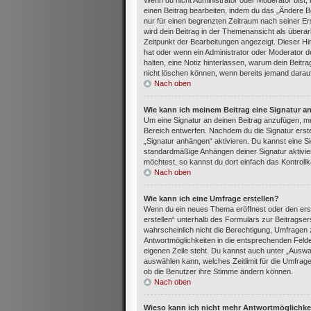
Wenn du nicht Administrator oder Moderator bist,
einen Beitrag bearbeiten, indem du das „Ändere Be
nur für einen begrenzten Zeitraum nach seiner Ers
wird dein Beitrag in der Themenansicht als überar
Zeitpunkt der Bearbeitungen angezeigt. Dieser Hi
hat oder wenn ein Administrator oder Moderator dei
halten, eine Notiz hinterlassen, warum dein Beitr
nicht löschen können, wenn bereits jemand darauf
Nach oben
Wie kann ich meinem Beitrag eine Signatur a
Um eine Signatur an deinen Beitrag anzufügen, mu
Bereich entwerfen. Nachdem du die Signatur erste
„Signatur anhängen“ aktivieren. Du kannst eine S
standardmäßige Anhängen deiner Signatur aktivie
möchtest, so kannst du dort einfach das Kontroll
Nach oben
Wie kann ich eine Umfrage erstellen?
Wenn du ein neues Thema eröffnest oder den erst
erstellen“ unterhalb des Formulars zur Beitragser
wahrscheinlich nicht die Berechtigung, Umfragen z
Antwortmöglichkeiten in die entsprechenden Felder
eigenen Zeile steht. Du kannst auch unter „Auswa
auswählen kann, welches Zeitlimit für die Umfrage 
ob die Benutzer ihre Stimme ändern können.
Nach oben
Wieso kann ich nicht mehr Antwortmöglichkei