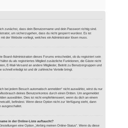
dich zunächst, dass dein Benutzername und dein Passwort richtig sind.
istrator, um sicherzugehen, dass du nicht gesperrt wurdest. Es ist
 mit der Website vorliegt, welches ein Administrator lösen muss.
Die Board-Administration dieses Forums entscheidet, ob du registriert sein
ältst du als registriertes Mitglied zusätzliche Funktionen, die Gäste nicht
hten, E-Mail-Versand an andere Mitglieder, Beitritt zu Benutzergruppen und
schnell erledigt ist und dir zahlreiche Vorteile bringt.
ch bei jedem Besuch automatisch anmelden“ nicht auswählst, wirst du nur
n Missbrauch deines Benutzerkontos durch einen Dritten. Um angemeldet
lden auswählen. Dies ist nicht empfehlenswert, wenn du dich an einem
rnetcafé, befindest. Wenn diese Option nicht zur Verfügung steht, dann
n ausgeschaltet.
name in der Online-Liste auftaucht?
Einstellungen eine Option „Verbirg meinen Online-Status“. Wenn du diese