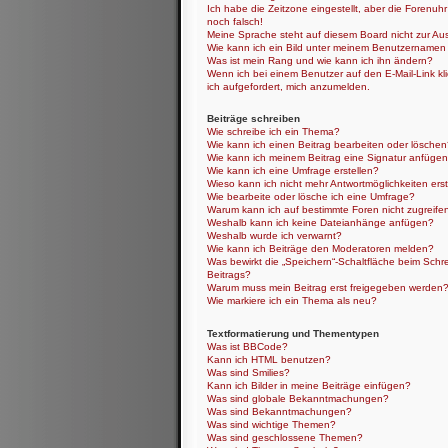
Ich habe die Zeitzone eingestellt, aber die Forenuh
noch falsch!
Meine Sprache steht auf diesem Board nicht zur Au
Wie kann ich ein Bild unter meinem Benutzernamen
Was ist mein Rang und wie kann ich ihn ändern?
Wenn ich bei einem Benutzer auf den E-Mail-Link kl
ich aufgefordert, mich anzumelden.
Beiträge schreiben
Wie schreibe ich ein Thema?
Wie kann ich einen Beitrag bearbeiten oder lösche
Wie kann ich meinem Beitrag eine Signatur anfüge
Wie kann ich eine Umfrage erstellen?
Wieso kann ich nicht mehr Antwortmöglichkeiten erst
Wie bearbeite oder lösche ich eine Umfrage?
Warum kann ich auf bestimmte Foren nicht zugreife
Weshalb kann ich keine Dateianhänge anfügen?
Weshalb wurde ich verwarnt?
Wie kann ich Beiträge den Moderatoren melden?
Was bewirkt die „Speichern“-Schaltfläche beim Schr
Beitrags?
Warum muss mein Beitrag erst freigegeben werden
Wie markiere ich ein Thema als neu?
Textformatierung und Thementypen
Was ist BBCode?
Kann ich HTML benutzen?
Was sind Smilies?
Kann ich Bilder in meine Beiträge einfügen?
Was sind globale Bekanntmachungen?
Was sind Bekanntmachungen?
Was sind wichtige Themen?
Was sind geschlossene Themen?