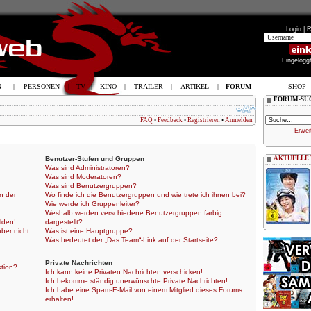
Login |
R
Eingelogg
N
|
PERSONEN
|
TV
|
KINO
|
TRAILER
|
ARTIKEL
|
FORUM
SHOP
FORUM-SU
FAQ
•
Feedback
•
Registrieren
•
Anmelden
Erwei
Benutzer-Stufen und Gruppen
AKTUELLE
Was sind Administratoren?
Was sind Moderatoren?
Was sind Benutzergruppen?
n der
Wo finde ich die Benutzergruppen und wie trete ich ihnen bei?
Wie werde ich Gruppenleiter?
Weshalb werden verschiedene Benutzergruppen farbig
lden!
dargestellt?
aber nicht
Was ist eine Hauptgruppe?
Was bedeutet der „Das Team“-Link auf der Startseite?
Private Nachrichten
ktion?
Ich kann keine Privaten Nachrichten verschicken!
Ich bekomme ständig unerwünschte Private Nachrichten!
Ich habe eine Spam-E-Mail von einem Mitglied dieses Forums
erhalten!