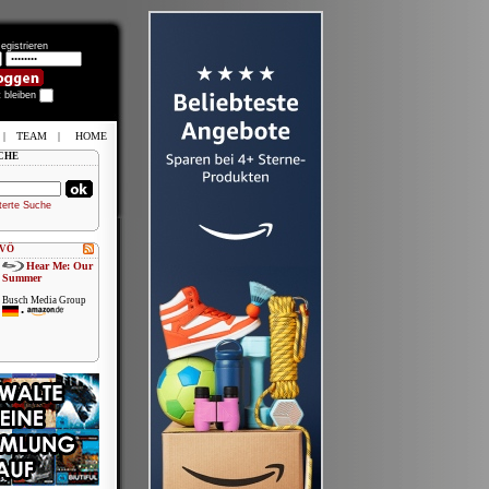
egistrieren
t bleiben
|
TEAM
|
HOME
CHE
terte Suche
 VÖ
Hear Me: Our
Summer
Busch Media Group
•