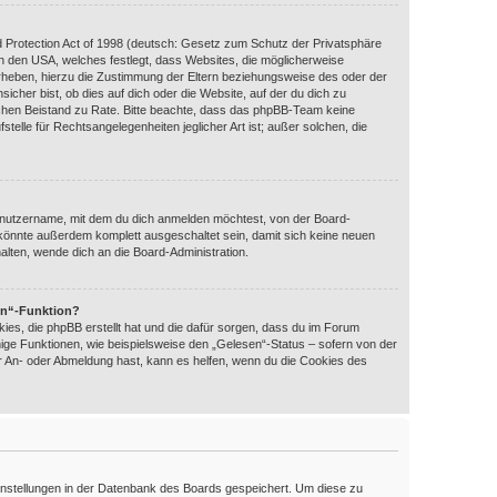
 Protection Act of 1998 (deutsch: Gesetz zum Schutz der Privatsphäre
 in den USA, welches festlegt, dass Websites, die möglicherweise
rheben, hierzu die Zustimmung der Eltern beziehungsweise des oder der
icher bist, ob dies auf dich oder die Website, auf der du dich zu
htlichen Beistand zu Rate. Bitte beachte, dass das phpBB-Team keine
telle für Rechtsangelegenheiten jeglicher Art ist; außer solchen, die
enutzername, mit dem du dich anmelden möchtest, von der Board-
 könnte außerdem komplett ausgeschaltet sein, damit sich keine neuen
lten, wende dich an die Board-Administration.
en“-Funktion?
ies, die phpBB erstellt hat und die dafür sorgen, dass du im Forum
ige Funktionen, wie beispielsweise den „Gelesen“-Status – sofern von der
er An- oder Abmeldung hast, kann es helfen, wenn du die Cookies des
 Einstellungen in der Datenbank des Boards gespeichert. Um diese zu