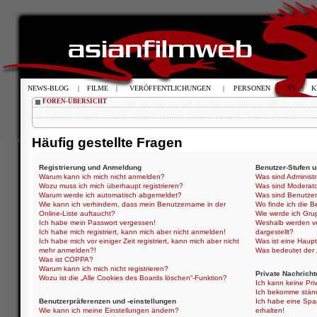
NEWS-BLOG
|
FILME
|
VERÖFFENTLICHUNGEN
|
PERSONEN
|
TV
|
K
FOREN-ÜBERSICHT
Häufig gestellte Fragen
Registrierung und Anmeldung
Benutzer-Stufen 
Warum kann ich mich nicht anmelden?
Was sind Administ
Wozu muss ich mich überhaupt registrieren?
Was sind Moderat
Warum werde ich automatisch abgemeldet?
Was sind Benutze
Wie kann ich verhindern, dass mein Benutzername in der
Wo finde ich die B
Online-Liste auftaucht?
Wie werde ich Gru
Ich habe mein Passwort vergessen!
Weshalb werden ve
Ich habe mich registriert, kann mich aber nicht anmelden!
dargestellt?
Ich habe mich vor einiger Zeit registriert, kann mich aber nicht
Was ist eine Haup
mehr anmelden?!
Was bedeutet der „
Was ist COPPA?
Warum kann ich mich nicht registrieren?
Private Nachricht
Wozu ist die „Alle Cookies des Boards löschen“-Funktion?
Ich kann keine Pri
Ich bekomme ständ
Benutzerpräferenzen und -einstellungen
Ich habe eine Spa
Wie kann ich meine Einstellungen ändern?
erhalten!