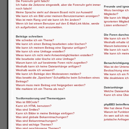
Die Forenuhr geht falsch!
Ich habe die Zeitzone eingestellt, aber die Forenuhr geht immer
Freunde und ignor
noch falsch!
Wozu benötige ich 
Meine Sprache steht auf diesem Board nicht zur Auswahl!
Mitglieder?
Wie kann ich ein Bild unter meinem Benutzernamen anzeigen?
Wie kann ich Mitgli
Was ist mein Rang und wie kann ich ihn ändern?
ignorierten Mitgli
Wenn ich bei einem Benutzer auf den E-Mail-Link klicke, werde
Listen entfernen?
ich aufgefordert, mich anzumelden.
Die Foren durchs
Beiträge schreiben
Wie kann ich ein 
Wie schreibe ich ein Thema?
Weshalb erhalte i
Wie kann ich einen Beitrag bearbeiten oder löschen?
Warum bekomme ich
Wie kann ich meinem Beitrag eine Signatur anfügen?
Wie kann ich nach
Wie kann ich eine Umfrage erstellen?
Wie kann ich mein
Wieso kann ich nicht mehr Antwortmöglichkeiten erstellen?
Wie bearbeite oder lösche ich eine Umfrage?
Warum kann ich auf bestimmte Foren nicht zugreifen?
Benachrichtigung
Weshalb kann ich keine Dateianhänge anfügen?
Was ist der Unter
Weshalb wurde ich verwarnt?
Beobachtung eine
Wie kann ich Beiträge den Moderatoren melden?
Wie kann ich ein 
Was bewirkt die „Speichern“-Schaltfläche beim Schreiben eines
Wie deaktiviere i
Beitrags?
Warum muss mein Beitrag erst freigegeben werden?
Dateianhänge
Wie markiere ich ein Thema als neu?
Welche Dateianhän
Kann ich eine Über
Textformatierung und Thementypen
Was ist BBCode?
phpBB3 betreffen
Kann ich HTML benutzen?
Wer hat diese Fore
Was sind Smilies?
Warum ist Funktion
Kann ich Bilder in meine Beiträge einfügen?
An wen soll ich mi
Was sind globale Bekanntmachungen?
juristische Anfrag
Was sind Bekanntmachungen?
Was sind wichtige Themen?
Was sind geschlossene Themen?