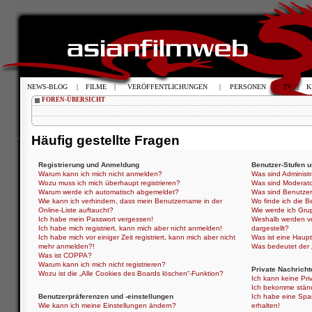
NEWS-BLOG
|
FILME
|
VERÖFFENTLICHUNGEN
|
PERSONEN
|
TV
|
K
FOREN-ÜBERSICHT
Häufig gestellte Fragen
Registrierung und Anmeldung
Benutzer-Stufen 
Warum kann ich mich nicht anmelden?
Was sind Administ
Wozu muss ich mich überhaupt registrieren?
Was sind Moderat
Warum werde ich automatisch abgemeldet?
Was sind Benutze
Wie kann ich verhindern, dass mein Benutzername in der
Wo finde ich die B
Online-Liste auftaucht?
Wie werde ich Gru
Ich habe mein Passwort vergessen!
Weshalb werden ve
Ich habe mich registriert, kann mich aber nicht anmelden!
dargestellt?
Ich habe mich vor einiger Zeit registriert, kann mich aber nicht
Was ist eine Haup
mehr anmelden?!
Was bedeutet der „
Was ist COPPA?
Warum kann ich mich nicht registrieren?
Private Nachricht
Wozu ist die „Alle Cookies des Boards löschen“-Funktion?
Ich kann keine Pri
Ich bekomme ständ
Benutzerpräferenzen und -einstellungen
Ich habe eine Spa
Wie kann ich meine Einstellungen ändern?
erhalten!