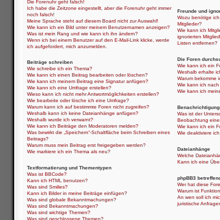
Die Forenuhr geht falsch!
Ich habe die Zeitzone eingestellt, aber die Forenuhr geht immer
Freunde und ignor
noch falsch!
Wozu benötige ich 
Meine Sprache steht auf diesem Board nicht zur Auswahl!
Mitglieder?
Wie kann ich ein Bild unter meinem Benutzernamen anzeigen?
Wie kann ich Mitgli
Was ist mein Rang und wie kann ich ihn ändern?
ignorierten Mitgli
Wenn ich bei einem Benutzer auf den E-Mail-Link klicke, werde
Listen entfernen?
ich aufgefordert, mich anzumelden.
Die Foren durchs
Beiträge schreiben
Wie kann ich ein 
Wie schreibe ich ein Thema?
Weshalb erhalte i
Wie kann ich einen Beitrag bearbeiten oder löschen?
Warum bekomme ich
Wie kann ich meinem Beitrag eine Signatur anfügen?
Wie kann ich nach
Wie kann ich eine Umfrage erstellen?
Wie kann ich mein
Wieso kann ich nicht mehr Antwortmöglichkeiten erstellen?
Wie bearbeite oder lösche ich eine Umfrage?
Warum kann ich auf bestimmte Foren nicht zugreifen?
Benachrichtigung
Weshalb kann ich keine Dateianhänge anfügen?
Was ist der Unter
Weshalb wurde ich verwarnt?
Beobachtung eine
Wie kann ich Beiträge den Moderatoren melden?
Wie kann ich ein 
Was bewirkt die „Speichern“-Schaltfläche beim Schreiben eines
Wie deaktiviere i
Beitrags?
Warum muss mein Beitrag erst freigegeben werden?
Dateianhänge
Wie markiere ich ein Thema als neu?
Welche Dateianhän
Kann ich eine Über
Textformatierung und Thementypen
Was ist BBCode?
phpBB3 betreffen
Kann ich HTML benutzen?
Wer hat diese Fore
Was sind Smilies?
Warum ist Funktion
Kann ich Bilder in meine Beiträge einfügen?
An wen soll ich mi
Was sind globale Bekanntmachungen?
juristische Anfrag
Was sind Bekanntmachungen?
Was sind wichtige Themen?
Was sind geschlossene Themen?