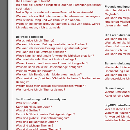
Die Forenuhr geht falsch!
Ich habe die Zeitzone eingestellt, aber die Forenuhr geht immer
Freunde und ignor
noch falsch!
Wozu benötige ich 
Meine Sprache steht auf diesem Board nicht zur Auswahl!
Mitglieder?
Wie kann ich ein Bild unter meinem Benutzernamen anzeigen?
Wie kann ich Mitgli
Was ist mein Rang und wie kann ich ihn ändern?
ignorierten Mitgli
Wenn ich bei einem Benutzer auf den E-Mail-Link klicke, werde
Listen entfernen?
ich aufgefordert, mich anzumelden.
Die Foren durchs
Beiträge schreiben
Wie kann ich ein 
Wie schreibe ich ein Thema?
Weshalb erhalte i
Wie kann ich einen Beitrag bearbeiten oder löschen?
Warum bekomme ich
Wie kann ich meinem Beitrag eine Signatur anfügen?
Wie kann ich nach
Wie kann ich eine Umfrage erstellen?
Wie kann ich mein
Wieso kann ich nicht mehr Antwortmöglichkeiten erstellen?
Wie bearbeite oder lösche ich eine Umfrage?
Warum kann ich auf bestimmte Foren nicht zugreifen?
Benachrichtigung
Weshalb kann ich keine Dateianhänge anfügen?
Was ist der Unter
Weshalb wurde ich verwarnt?
Beobachtung eine
Wie kann ich Beiträge den Moderatoren melden?
Wie kann ich ein 
Was bewirkt die „Speichern“-Schaltfläche beim Schreiben eines
Wie deaktiviere i
Beitrags?
Warum muss mein Beitrag erst freigegeben werden?
Dateianhänge
Wie markiere ich ein Thema als neu?
Welche Dateianhän
Kann ich eine Über
Textformatierung und Thementypen
Was ist BBCode?
phpBB3 betreffen
Kann ich HTML benutzen?
Wer hat diese Fore
Was sind Smilies?
Warum ist Funktion
Kann ich Bilder in meine Beiträge einfügen?
An wen soll ich mi
Was sind globale Bekanntmachungen?
juristische Anfrag
Was sind Bekanntmachungen?
Was sind wichtige Themen?
Was sind geschlossene Themen?