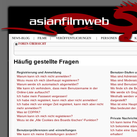
NEWS-BLOG
|
FILME
|
VERÖFFENTLICHUNGEN
|
PERSONEN
|
TV
|
K
FOREN-ÜBERSICHT
Häufig gestellte Fragen
Registrierung und Anmeldung
Benutzer-Stufen 
Warum kann ich mich nicht anmelden?
Was sind Administ
Wozu muss ich mich überhaupt registrieren?
Was sind Moderat
Warum werde ich automatisch abgemeldet?
Was sind Benutze
Wie kann ich verhindern, dass mein Benutzername in der
Wo finde ich die B
Online-Liste auftaucht?
Wie werde ich Gru
Ich habe mein Passwort vergessen!
Weshalb werden ve
Ich habe mich registriert, kann mich aber nicht anmelden!
dargestellt?
Ich habe mich vor einiger Zeit registriert, kann mich aber nicht
Was ist eine Haup
mehr anmelden?!
Was bedeutet der „
Was ist COPPA?
Warum kann ich mich nicht registrieren?
Private Nachricht
Wozu ist die „Alle Cookies des Boards löschen“-Funktion?
Ich kann keine Pri
Ich bekomme ständ
Benutzerpräferenzen und -einstellungen
Ich habe eine Spa
Wie kann ich meine Einstellungen ändern?
erhalten!