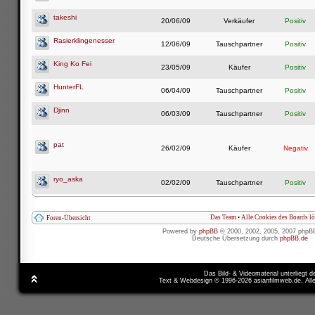
takeshi
20/06/09
Verkäufer
Positiv
Rasierklingenesser
12/06/09
Tauschpartner
Positiv
King Ko Fei
23/05/09
Käufer
Positiv
HunterFL
06/04/09
Tauschpartner
Positiv
Djinn
06/03/09
Tauschpartner
Positiv
pat
26/02/09
Käufer
Negativ
ryo_aska
02/02/09
Tauschpartner
Positiv
Das Team
•
Alle Cookies des Boards l
Foren-Übersicht
Powered by
phpBB
© 2000, 2002, 2005, 2007 phpB
Deutsche Übersetzung durch
phpBB.de
Das Bild- & Videomaterial unterliegt 
Text & Webdesign © 1996-2026 asianfilmweb.de. All