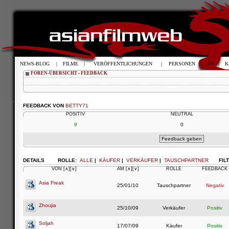
NEWS-BLOG
|
FILME
|
VERÖFFENTLICHUNGEN
|
PERSONEN
|
TV
|
K
FOREN-ÜBERSICHT
‹
FEEDBACK
FEEDBACK VON
BETTY71
POSITIV
NEUTRAL
9
0
DETAILS
ROLLE:
ALLE
|
KÄUFER
|
VERKÄUFER
|
TAUSCHPARTNER
FIL
VON
[∧]
[∨]
AM
[∧]
[∨]
ROLLE
FEEDBACK
Asia Freak
25/01/10
Tauschpartner
Negativ
Zhoujia
25/10/09
Verkäufer
Positiv
Soljah
17/07/09
Käufer
Positiv