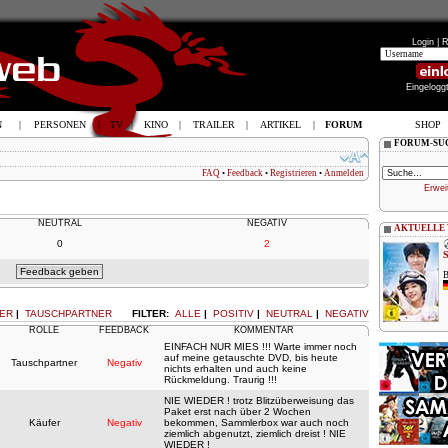
Login |
R
Eingelogg
N
|
PERSONEN
|
TV
|
KINO
|
TRAILER
|
ARTIKEL
|
FORUM
SHOP
FORUM-SU
FAQ
•
Feedback
•
Registrieren
•
Anmelden
Erwei
NEUTRAL
NEGATIV
AKTUELLE
0
2
B
ER
|
TAUSCHPARTNER
FILTER:
ALLE
|
POSITIV
|
NEUTRAL
|
NEGATIV
ROLLE
FEEDBACK
KOMMENTAR
EINFACH NUR MIES !!! Warte immer noch
auf meine getauschte DVD, bis heute
Tauschpartner
Negativ
nichts erhalten und auch keine
Rückmeldung. Traurig !!!
NIE WIEDER ! trotz Blitzüberweisung das
Paket erst nach über 2 Wochen
Käufer
Negativ
bekommen, Sammlerbox war auch noch
ziemlich abgenutzt, ziemlich dreist ! NIE
WIEDER !