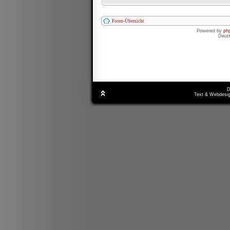
Foren-Übersicht
Powered by
ph
Deut
D
Text & Webdesig