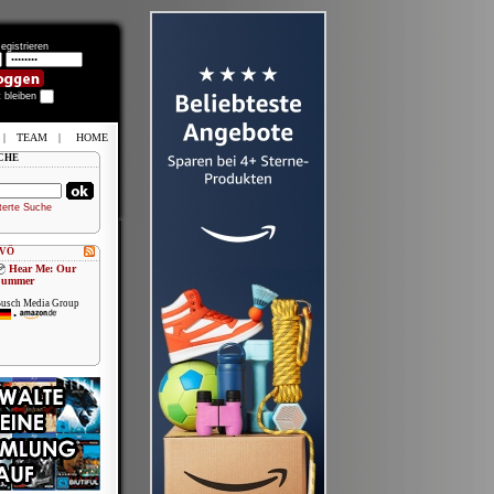
egistrieren
t bleiben
|
TEAM
|
HOME
CHE
terte Suche
 VÖ
Hear Me: Our
Summer
usch Media Group
•