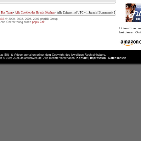
Das Team
•
Alle Cookies des Boards löschen
• Alle Zeiten sind UTC + 1 Stunde [ Sommerzeit ]
pBB
© 2000, 2002, 2005, 2007 phpBB Group
sche Übersetzung durch
phpBB.de
Unterstütze 
bei diesen On
as Bild- & Videomaterial unterliegt dem Copyright des jeweiligen Rechteinhabers.
n © 1996-2026 asianfilmweb.de. Alle Rechte vorbehalten.
Kontakt
|
Impressum
|
Datenschutz