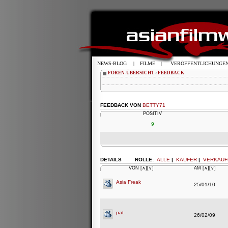
NEWS-BLOG
|
FILME
|
VERÖFFENTLICHUNGE
FOREN-ÜBERSICHT
‹
FEEDBACK
FEEDBACK VON
BETTY71
POSITIV
9
DETAILS
ROLLE:
ALLE
|
KÄUFER
|
VERKÄUF
VON
[∧]
[∨]
AM
[∧]
[∨]
Asia Freak
25/01/10
pat
26/02/09