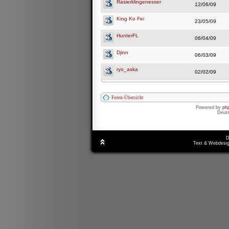
Rasierklingenesser
12/06/09
King Ko Fei
23/05/09
HunterFL
06/04/09
Djinn
06/03/09
ryo_aska
02/02/09
Foren-Übersicht
Powered by
ph
Deut
D
Text & Webdesig