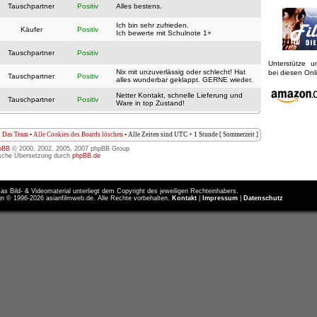
Tauschpartner
Positiv
Alles bestens.
Ich bin sehr zufrieden.
Käufer
Positiv
Ich bewerte mit Schulnote 1+
Tauschpartner
Positiv
Unterstütze 
Nix mit unzuverlässig oder schlecht! Hat
bei diesen On
Tauschpartner
Positiv
alles wunderbar geklappt. GERNE wieder.
Netter Kontakt, schnelle Lieferung und
Tauschpartner
Positiv
Ware in top Zustand!
Das Team
•
Alle Cookies des Boards löschen
• Alle Zeiten sind UTC + 1 Stunde [ Sommerzeit ]
pBB
© 2000, 2002, 2005, 2007 phpBB Group
sche Übersetzung durch
phpBB.de
as Bild- & Videomaterial unterliegt dem Copyright des jeweiligen Rechteinhabers.
n © 1996-2026 asianfilmweb.de. Alle Rechte vorbehalten.
Kontakt
|
Impressum
|
Datenschutz