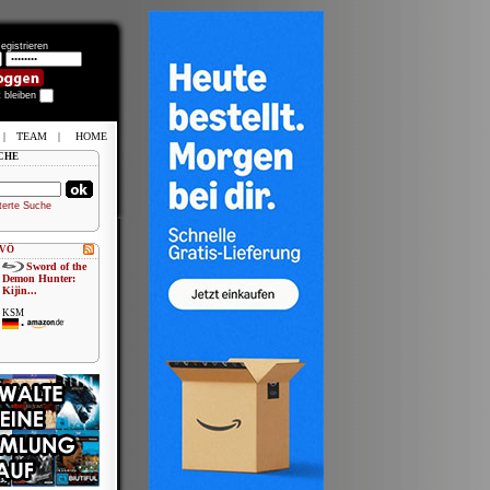
egistrieren
t bleiben
|
TEAM
|
HOME
CHE
terte Suche
 VÖ
Sword of the
Demon Hunter:
Kijin...
KSM
•