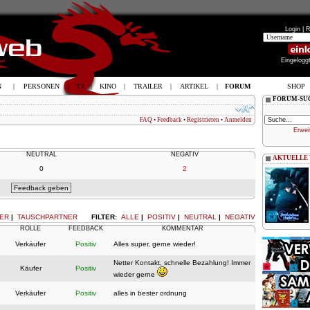
Login |
R
Eingelogg
N
|
PERSONEN
|
TV
|
KINO
|
TRAILER
|
ARTIKEL
|
FORUM
SHOP
FORUM-SU
FAQ
•
Feedback
•
Registrieren
•
Anmelden
Erwei
NEUTRAL
NEGATIV
AKTUELLE
0
2
ER
|
TAUSCHPARTNER
FILTER:
ALLE
|
POSITIV
|
NEUTRAL
|
NEGATIV
ROLLE
FEEDBACK
KOMMENTAR
Verkäufer
Positiv
Alles super, gerne wieder!
Netter Kontakt, schnelle Bezahlung! Immer
Käufer
Positiv
wieder gerne
Verkäufer
Positiv
alles in bester ordnung