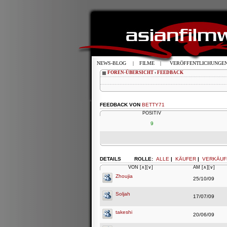
NEWS-BLOG
|
FILME
|
VERÖFFENTLICHUNGE
FOREN-ÜBERSICHT
‹
FEEDBACK
FEEDBACK VON
BETTY71
POSITIV
9
DETAILS
ROLLE:
ALLE
|
KÄUFER
|
VERKÄUF
VON
[∧]
[∨]
AM
[∧]
[∨]
Zhoujia
25/10/09
Soljah
17/07/09
takeshi
20/06/09