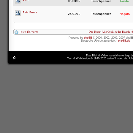
06/03/09
Tauschpartner
Positiv
Asia Freak
25/01/10
Tauschpartner
Negativ
Das Team
•
Alle Cookies des Boards l
Foren-Übersicht
Powered by
phpBB
© 2000, 2002, 2005, 2007 phpB
Deutsche Übersetzung durch
phpBB.de
Das Bild- & Videomaterial unterliegt 
Text & Webdesign © 1996-2026 asianfilmweb.de. All