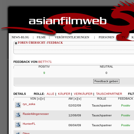
NEWS-BLOG
|
FILME
|
VERÖFFENTLICHUNGEN
|
PERSONEN
|
TV
|
K
FOREN-ÜBERSICHT
‹
FEEDBACK
FEEDBACK VON
BETTY71
POSITIV
NEUTRAL
9
0
DETAILS
ROLLE:
ALLE
|
KÄUFER
|
VERKÄUFER
|
TAUSCHPARTNER
FIL
VON
[∧]
[∨]
AM
[∧]
[∨]
ROLLE
FEEDBACK
ryo_aska
02/02/09
Tauschpartner
Positiv
Rasierklingenesser
12/06/09
Tauschpartner
Positiv
HunterFL
06/04/09
Tauschpartner
Positiv
Djinn