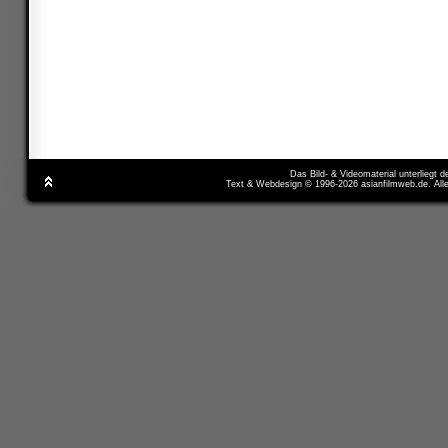
Das Bild- & Videomaterial unterliegt 
Text & Webdesign © 1996-2026 asianfilmweb.de. All