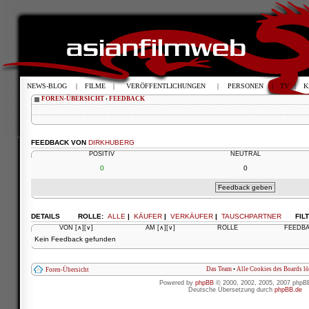
NEWS-BLOG
|
FILME
|
VERÖFFENTLICHUNGEN
|
PERSONEN
|
TV
|
K
FOREN-ÜBERSICHT
‹
FEEDBACK
FEEDBACK VON
DIRKHUBERG
POSITIV
NEUTRAL
0
0
DETAILS
ROLLE:
ALLE
|
KÄUFER
|
VERKÄUFER
|
TAUSCHPARTNER
FIL
VON
[∧]
[∨]
AM
[∧]
[∨]
ROLLE
FEEDB
Kein Feedback gefunden
Das Team
•
Alle Cookies des Boards l
Foren-Übersicht
Powered by
phpBB
© 2000, 2002, 2005, 2007 phpB
Deutsche Übersetzung durch
phpBB.de