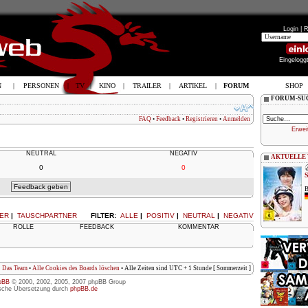
Login |
R
Eingelogg
N
|
PERSONEN
|
TV
|
KINO
|
TRAILER
|
ARTIKEL
|
FORUM
SHOP
FORUM-SU
FAQ
•
Feedback
•
Registrieren
•
Anmelden
Erwei
NEUTRAL
NEGATIV
AKTUELLE
0
0
B
ER
|
TAUSCHPARTNER
FILTER:
ALLE
|
POSITIV
|
NEUTRAL
|
NEGATIV
ROLLE
FEEDBACK
KOMMENTAR
Das Team
•
Alle Cookies des Boards löschen
• Alle Zeiten sind UTC + 1 Stunde [ Sommerzeit ]
pBB
© 2000, 2002, 2005, 2007 phpBB Group
sche Übersetzung durch
phpBB.de