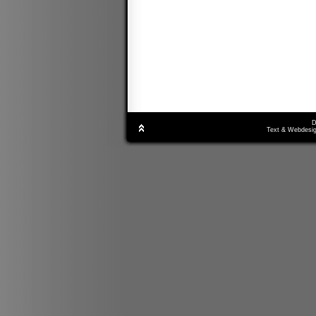
D
Text & Webdesig