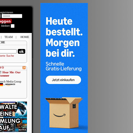
egistrieren
t bleiben
|
TEAM
|
HOME
CHE
terte Suche
 VÖ
Hear Me: Our
Summer
usch Media Group
•