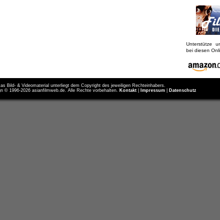
Unterstütze 
bei diesen On
as Bild- & Videomaterial unterliegt dem Copyright des jeweiligen Rechteinhabers.
n © 1996-2026 asianfilmweb.de. Alle Rechte vorbehalten.
Kontakt
|
Impressum
|
Datenschutz