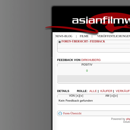
NEWS-BLOG
|
FILME
|
VERÖFFENTLICHUNGE
FOREN-ÜBERSICHT
‹
FEEDBACK
FEEDBACK VON
DIRKHUBERG
POSITIV
0
DETAILS
ROLLE:
ALLE
|
KÄUFER
|
VERKÄUF
VON
[∧]
[∨]
AM
[∧]
[∨]
Kein Feedback gefunden
Foren-Übersicht
Powered by
ph
Deut