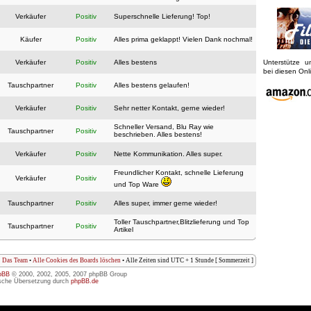
Verkäufer
Positiv
Superschnelle Lieferung! Top!
Käufer
Positiv
Alles prima geklappt! Vielen Dank nochmal!
Verkäufer
Positiv
Alles bestens
Unterstütze 
bei diesen On
Tauschpartner
Positiv
Alles bestens gelaufen!
Verkäufer
Positiv
Sehr netter Kontakt, gerne wieder!
Schneller Versand, Blu Ray wie
Tauschpartner
Positiv
beschrieben. Alles bestens!
Verkäufer
Positiv
Nette Kommunikation. Alles super.
Freundlicher Kontakt, schnelle Lieferung
Verkäufer
Positiv
und Top Ware
Tauschpartner
Positiv
Alles super, immer gerne wieder!
Toller Tauschpartner,Blitzlieferung und Top
Tauschpartner
Positiv
Artikel
Das Team
•
Alle Cookies des Boards löschen
• Alle Zeiten sind UTC + 1 Stunde [ Sommerzeit ]
pBB
© 2000, 2002, 2005, 2007 phpBB Group
sche Übersetzung durch
phpBB.de