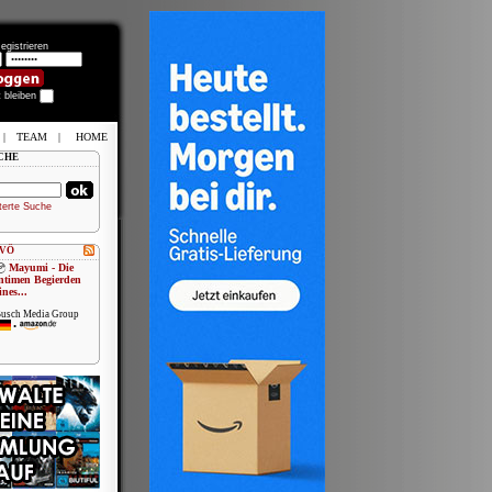
egistrieren
t bleiben
|
TEAM
|
HOME
CHE
terte Suche
 VÖ
Mayumi - Die
ntimen Begierden
ines...
usch Media Group
•