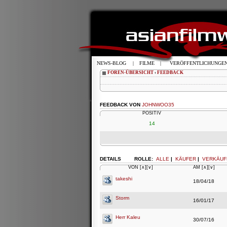
NEWS-BLOG
|
FILME
|
VERÖFFENTLICHUNGE
FOREN-ÜBERSICHT
‹
FEEDBACK
FEEDBACK VON
JOHNWOO35
POSITIV
14
DETAILS
ROLLE:
ALLE
|
KÄUFER
|
VERKÄUF
VON
[∧]
[∨]
AM
[∧]
[∨]
takeshi
18/04/18
Storm
16/01/17
Herr Kaleu
30/07/16