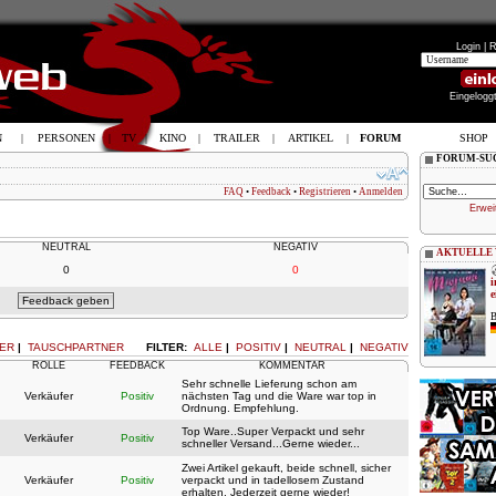
Login |
R
Eingelogg
N
|
PERSONEN
|
TV
|
KINO
|
TRAILER
|
ARTIKEL
|
FORUM
SHOP
FORUM-SU
FAQ
•
Feedback
•
Registrieren
•
Anmelden
Erwei
NEUTRAL
NEGATIV
AKTUELLE
0
0
i
e
B
ER
|
TAUSCHPARTNER
FILTER:
ALLE
|
POSITIV
|
NEUTRAL
|
NEGATIV
ROLLE
FEEDBACK
KOMMENTAR
Sehr schnelle Lieferung schon am
Verkäufer
Positiv
nächsten Tag und die Ware war top in
Ordnung. Empfehlung.
Top Ware..Super Verpackt und sehr
Verkäufer
Positiv
schneller Versand...Gerne wieder...
Zwei Artikel gekauft, beide schnell, sicher
Verkäufer
Positiv
verpackt und in tadellosem Zustand
erhalten. Jederzeit gerne wieder!