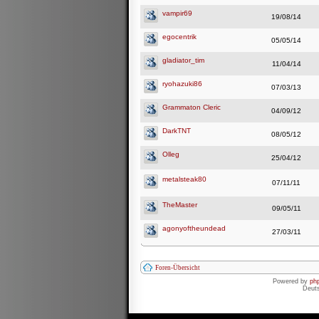
vampir69
19/08/14
egocentrik
05/05/14
gladiator_tim
11/04/14
ryohazuki86
07/03/13
Grammaton Cleric
04/09/12
DarkTNT
08/05/12
Olleg
25/04/12
metalsteak80
07/11/11
TheMaster
09/05/11
agonyoftheundead
27/03/11
Foren-Übersicht
Powered by
ph
Deut