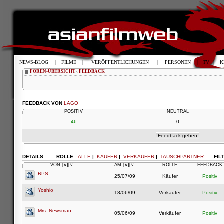
NEWS-BLOG
|
FILME
|
VERÖFFENTLICHUNGEN
|
PERSONEN
|
TV
|
K
FOREN-ÜBERSICHT
‹
FEEDBACK
FEEDBACK VON
LAGO
POSITIV
NEUTRAL
46
0
DETAILS
ROLLE:
ALLE
|
KÄUFER
|
VERKÄUFER
|
TAUSCHPARTNER
FIL
VON
[∧]
[∨]
AM
[∧]
[∨]
ROLLE
FEEDBACK
RPS
25/07/09
Käufer
Positiv
Yoshio
18/06/09
Verkäufer
Positiv
Mrs_Newsman
05/06/09
Verkäufer
Positiv