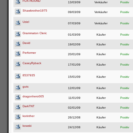
FOX-HOUND
13/03/09
Verkäufer
Positiv
Shawbrother1975
09/03/09
Verkäufer
Positiv
Uziel
07/03/09
Verkäufer
Positiv
Grammaton Cleric
01/03/09
Käufer
Positiv
David
19/02/09
Käufer
Positiv
Performer
20/01/09
Käufer
Positiv
CaseyRyback
17/01/09
Käufer
Positiv
8537935
15/01/09
Käufer
Positiv
guts
12/01/09
Käufer
Positiv
dragonhero005
11/01/09
Käufer
Positiv
DarkTNT
02/01/09
Käufer
Positiv
korinther
26/12/08
Käufer
Positiv
kowski
24/12/08
Käufer
Positiv