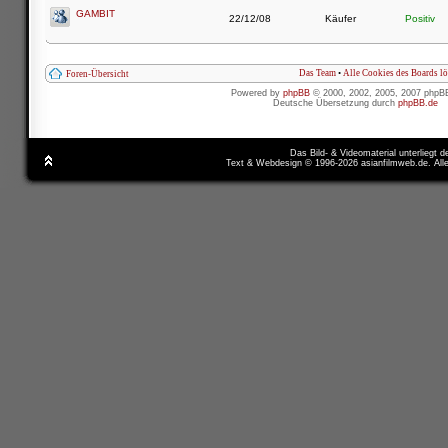
GAMBIT
22/12/08
Käufer
Positiv
Das Team
•
Alle Cookies des Boards l
Foren-Übersicht
Powered by
phpBB
© 2000, 2002, 2005, 2007 phpB
Deutsche Übersetzung durch
phpBB.de
Das Bild- & Videomaterial unterliegt 
Text & Webdesign © 1996-2026 asianfilmweb.de. All