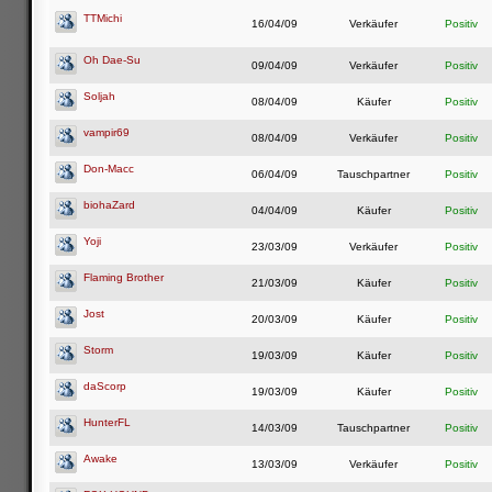
TTMichi
16/04/09
Verkäufer
Positiv
Oh Dae-Su
09/04/09
Verkäufer
Positiv
Soljah
08/04/09
Käufer
Positiv
vampir69
08/04/09
Verkäufer
Positiv
Don-Macc
06/04/09
Tauschpartner
Positiv
biohaZard
04/04/09
Käufer
Positiv
Yoji
23/03/09
Verkäufer
Positiv
Flaming Brother
21/03/09
Käufer
Positiv
Jost
20/03/09
Käufer
Positiv
Storm
19/03/09
Käufer
Positiv
daScorp
19/03/09
Käufer
Positiv
HunterFL
14/03/09
Tauschpartner
Positiv
Awake
13/03/09
Verkäufer
Positiv