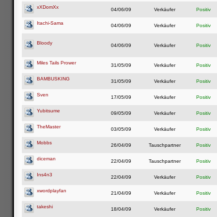
xXDomXx
04/06/09
Verkäufer
Positiv
Itachi-Sama
04/06/09
Verkäufer
Positiv
Bloody
04/06/09
Verkäufer
Positiv
Miles Tails Prower
31/05/09
Verkäufer
Positiv
BAMBUSKING
31/05/09
Verkäufer
Positiv
Sven
17/05/09
Verkäufer
Positiv
Yubitsume
09/05/09
Verkäufer
Positiv
TheMaster
03/05/09
Verkäufer
Positiv
Mobbs
26/04/09
Tauschpartner
Positiv
diceman
22/04/09
Tauschpartner
Positiv
Ins4n3
22/04/09
Verkäufer
Positiv
xwordplayfan
21/04/09
Verkäufer
Positiv
takeshi
18/04/09
Verkäufer
Positiv