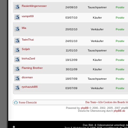
Rasierklingenesser
24/08/10
Tauschpartner
Positiv
vampir69
03/07/10
Käufer
Positiv
Mia
20/02/10
Verkäufer
Positiv
TwimThai
24/01/10
Verkäufer
Positiv
Soljah
11/01/10
Tauschpartner
Positiv
biohaZard
19/12/09
Käufer
Positiv
Flaming Brother
30/11/09
Käufer
Positiv
diceman
18/07/09
Tauschpartner
Positiv
ryohazuki86
03/07/09
Verkäufer
Positiv
Das Team
•
Alle Cookies des Boards l
Foren-Übersicht
Powered by
phpBB
© 2000, 2002, 2005, 2007 phpB
Deutsche Übersetzung durch
phpBB.de
Das Bild- & Videomaterial unterliegt 