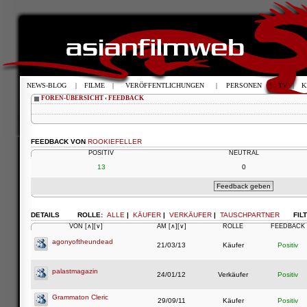
NEWS-BLOG
|
FILME
|
VERÖFFENTLICHUNGEN
|
PERSONEN
|
TV
|
K
FOREN-ÜBERSICHT
‹
FEEDBACK
FEEDBACK VON
ROOKIEFELLER
POSITIV
NEUTRAL
13
0
DETAILS
ROLLE:
ALLE
|
KÄUFER
|
VERKÄUFER
|
TAUSCHPARTNER
FIL
VON
[∧]
[∨]
AM
[∧]
[∨]
ROLLE
FEEDBACK
agonyoftheundead
21/03/13
Käufer
Positiv
palastmagazin
24/01/12
Verkäufer
Positiv
Grammaton Cleric
29/09/11
Käufer
Positiv