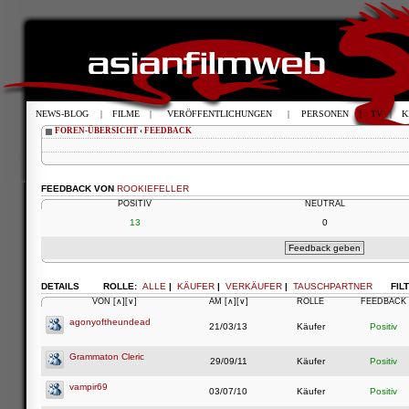
NEWS-BLOG
|
FILME
|
VERÖFFENTLICHUNGEN
|
PERSONEN
|
TV
|
K
FOREN-ÜBERSICHT
‹
FEEDBACK
FEEDBACK VON
ROOKIEFELLER
POSITIV
NEUTRAL
13
0
DETAILS
ROLLE:
ALLE
|
KÄUFER
|
VERKÄUFER
|
TAUSCHPARTNER
FIL
VON
[∧]
[∨]
AM
[∧]
[∨]
ROLLE
FEEDBACK
agonyoftheundead
21/03/13
Käufer
Positiv
Grammaton Cleric
29/09/11
Käufer
Positiv
vampir69
03/07/10
Käufer
Positiv