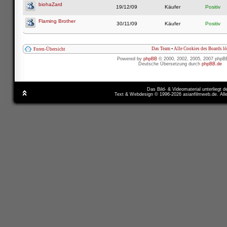
biohaZard
19/12/09
Käufer
Positiv
Flaming Brother
30/11/09
Käufer
Positiv
Das Team
•
Alle Cookies des Boards l
Foren-Übersicht
Powered by
phpBB
© 2000, 2002, 2005, 2007 phpB
Deutsche Übersetzung durch
phpBB.de
Das Bild- & Videomaterial unterliegt 
Text & Webdesign © 1996-2026 asianfilmweb.de. All