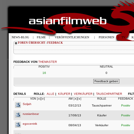
NEWS-BLOG
|
FILME
|
VERÖFFENTLICHUNGEN
|
PERSONEN
|
TV
|
K
FOREN-ÜBERSICHT
‹
FEEDBACK
FEEDBACK VON
THEMASTER
POSITIV
NEUTRAL
16
0
DETAILS
ROLLE:
ALLE
|
KÄUFER
|
VERKÄUFER
|
TAUSCHPARTNER
FIL
VON
[∧]
[∨]
AM
[∧]
[∨]
ROLLE
FEEDBACK
Soljah
03/12/13
Tauschpartner
Positiv
russianbear
17/06/13
Käufer
Positiv
egocentrik
08/04/13
Verkäufer
Positiv