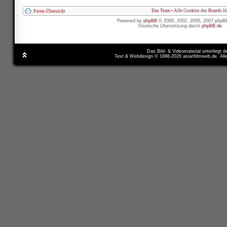
Das Team
•
Alle Cookies des Boards l
Foren-Übersicht
Powered by
phpBB
© 2000, 2002, 2005, 2007 phpB
Deutsche Übersetzung durch
phpBB.de
Das Bild- & Videomaterial unterliegt 
Text & Webdesign © 1996-2026 asianfilmweb.de. All