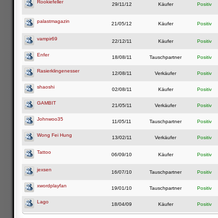
Rookiefeller
29/11/12
Käufer
Positiv
palastmagazin
21/05/12
Käufer
Positiv
vampir69
22/12/11
Käufer
Positiv
Enfer
18/08/11
Tauschpartner
Positiv
Rasierklingenesser
12/08/11
Verkäufer
Positiv
shaoshi
02/08/11
Käufer
Positiv
GAMBIT
21/05/11
Verkäufer
Positiv
Johnwoo35
11/05/11
Tauschpartner
Positiv
Wong Fei Hung
13/02/11
Verkäufer
Positiv
Tattoo
06/09/10
Käufer
Positiv
jexsen
16/07/10
Tauschpartner
Positiv
xwordplayfan
19/01/10
Tauschpartner
Positiv
Lago
18/04/09
Käufer
Positiv