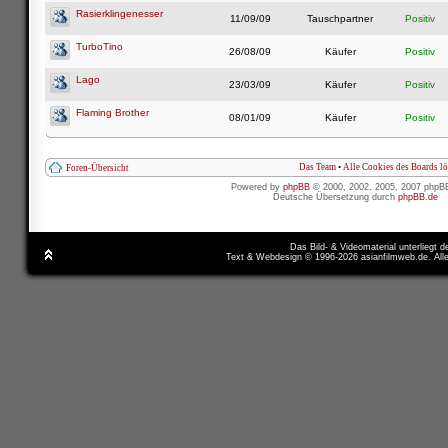
Rasierklingenesser
11/09/09
Tauschpartner
Positiv
TurboTino
26/08/09
Käufer
Positiv
Lago
23/03/09
Käufer
Positiv
Flaming Brother
08/01/09
Käufer
Positiv
Das Team
•
Alle Cookies des Boards l
Foren-Übersicht
Powered by
phpBB
© 2000, 2002, 2005, 2007 phpB
Deutsche Übersetzung durch
phpBB.de
Das Bild- & Videomaterial unterliegt 
Text & Webdesign © 1996-2026 asianfilmweb.de. All