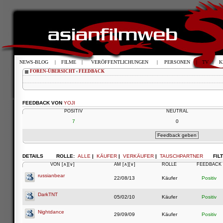
NEWS-BLOG
|
FILME
|
VERÖFFENTLICHUNGEN
|
PERSONEN
|
TV
|
K
FOREN-ÜBERSICHT
‹
FEEDBACK
FEEDBACK VON
YOJI
POSITIV
NEUTRAL
7
0
DETAILS
ROLLE:
ALLE
|
KÄUFER
|
VERKÄUFER
|
TAUSCHPARTNER
FIL
VON
[∧]
[∨]
AM
[∧]
[∨]
ROLLE
FEEDBACK
russianbear
22/08/13
Käufer
Positiv
DarkTNT
05/02/10
Käufer
Positiv
Nightdance
29/09/09
Käufer
Positiv