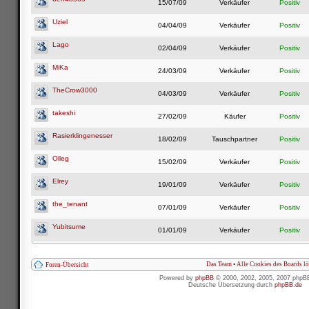
15/07/09
Verkäufer
Positiv
Uziel
04/04/09
Verkäufer
Positiv
Lago
02/04/09
Verkäufer
Positiv
MiKa
24/03/09
Verkäufer
Positiv
TheCrow3000
04/03/09
Verkäufer
Positiv
takeshi
27/02/09
Käufer
Positiv
Rasierklingenesser
18/02/09
Tauschpartner
Positiv
Olleg
15/02/09
Verkäufer
Positiv
Elrey
19/01/09
Verkäufer
Positiv
the_tenant
07/01/09
Verkäufer
Positiv
Yubitsume
01/01/09
Verkäufer
Positiv
Das Team
•
Alle Cookies des Boards l
Foren-Übersicht
Powered by
phpBB
© 2000, 2002, 2005, 2007 phpB
Deutsche Übersetzung durch
phpBB.de