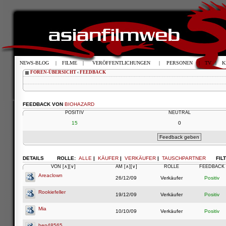
NEWS-BLOG
|
FILME
|
VERÖFFENTLICHUNGEN
|
PERSONEN
|
TV
|
K
FOREN-ÜBERSICHT
‹
FEEDBACK
FEEDBACK VON
BIOHAZARD
POSITIV
NEUTRAL
15
0
DETAILS
ROLLE:
ALLE
|
KÄUFER
|
VERKÄUFER
|
TAUSCHPARTNER
FIL
VON
[∧]
[∨]
AM
[∧]
[∨]
ROLLE
FEEDBACK
Areaclown
26/12/09
Verkäufer
Positiv
Rookiefeller
19/12/09
Verkäufer
Positiv
Mia
10/10/09
Verkäufer
Positiv
ben48565