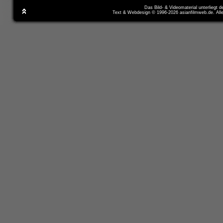
Das Bild- & Videomaterial unterliegt 
Text & Webdesign © 1996-2026 asianfilmweb.de. All