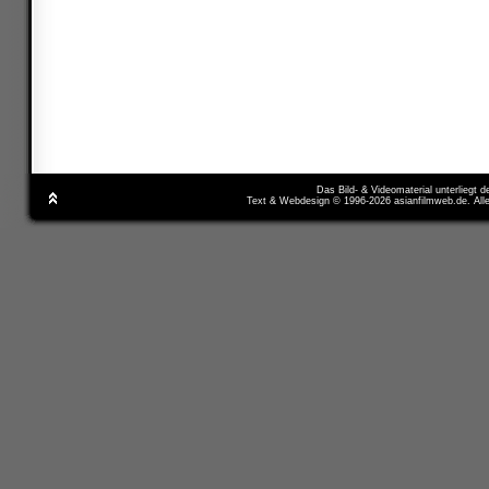
Das Bild- & Videomaterial unterliegt 
Text & Webdesign © 1996-2026 asianfilmweb.de. All