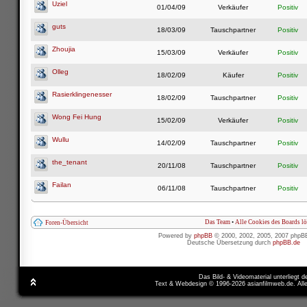
Uziel
01/04/09
Verkäufer
Positiv
guts
18/03/09
Tauschpartner
Positiv
Zhoujia
15/03/09
Verkäufer
Positiv
Olleg
18/02/09
Käufer
Positiv
Rasierklingenesser
18/02/09
Tauschpartner
Positiv
Wong Fei Hung
15/02/09
Verkäufer
Positiv
Wullu
14/02/09
Tauschpartner
Positiv
the_tenant
20/11/08
Tauschpartner
Positiv
Failan
06/11/08
Tauschpartner
Positiv
Das Team
•
Alle Cookies des Boards l
Foren-Übersicht
Powered by
phpBB
© 2000, 2002, 2005, 2007 phpB
Deutsche Übersetzung durch
phpBB.de
Das Bild- & Videomaterial unterliegt 
Text & Webdesign © 1996-2026 asianfilmweb.de. All