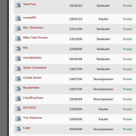
TwimThai
20/02/10
Verkäufer
Positiv
vampir69
19/02/10
Käufer
Positiv
Mrs_Newsman
22/12/09
Verkäufer
Positiv
Miles Tails Prower
13/10/09
Verkäufer
Positiv
Mia
22/09/09
Verkäufer
Positiv
xwordplayfan
08/09/09
Verkäufer
Positiv
Sylvio Constabel
19/07/09
Verkäufer
Positiv
charlie brown
18/07/09
Tauschpartner
Positiv
Rookiefeller
16/07/09
Tauschpartner
Positiv
LloydKaufman
10/06/09
Tauschpartner
Positiv
8537935
23/05/09
Käufer
Positiv
The Kitamura
18/04/09
Käufer
Positiv
Lago
09/04/09
Tauschpartner
Positiv