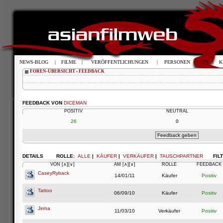
NEWS-BLOG
|
FILME
|
VERÖFFENTLICHUNGEN
|
PERSONEN
|
TV
|
K
FOREN-ÜBERSICHT
‹
FEEDBACK
FEEDBACK VON
DICEMAN
POSITIV
NEUTRAL
26
0
DETAILS
ROLLE:
ALLE
|
KÄUFER
|
VERKÄUFER
|
TAUSCHPARTNER
FIL
VON
[∧]
[∨]
AM
[∧]
[∨]
ROLLE
FEEDBACK
CaseyRyback
14/01/11
Käufer
Positiv
Tattoo
06/09/10
Käufer
Positiv
Jinha
11/03/10
Verkäufer
Positiv