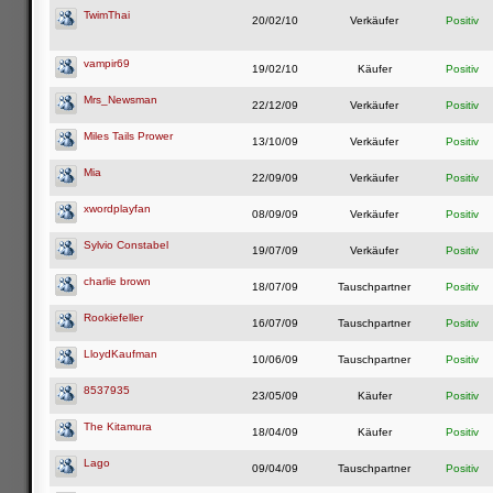
TwimThai
20/02/10
Verkäufer
Positiv
vampir69
19/02/10
Käufer
Positiv
Mrs_Newsman
22/12/09
Verkäufer
Positiv
Miles Tails Prower
13/10/09
Verkäufer
Positiv
Mia
22/09/09
Verkäufer
Positiv
xwordplayfan
08/09/09
Verkäufer
Positiv
Sylvio Constabel
19/07/09
Verkäufer
Positiv
charlie brown
18/07/09
Tauschpartner
Positiv
Rookiefeller
16/07/09
Tauschpartner
Positiv
LloydKaufman
10/06/09
Tauschpartner
Positiv
8537935
23/05/09
Käufer
Positiv
The Kitamura
18/04/09
Käufer
Positiv
Lago
09/04/09
Tauschpartner
Positiv