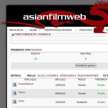
NEWS-BLOG
|
FILME
|
VERÖFFENTLICHUNGEN
|
PERSONEN
|
TV
|
K
FOREN-ÜBERSICHT
‹
FEEDBACK
FEEDBACK VON
DICEMAN
POSITIV
NEUTRAL
26
0
DETAILS
ROLLE:
ALLE
|
KÄUFER
|
VERKÄUFER
|
TAUSCHPARTNER
FIL
VON
[∧]
[∨]
AM
[∧]
[∨]
ROLLE
FEEDBACK
CaseyRyback
14/01/11
Käufer
Positiv
Tattoo
06/09/10
Käufer
Positiv
Jinha
11/03/10
Verkäufer
Positiv