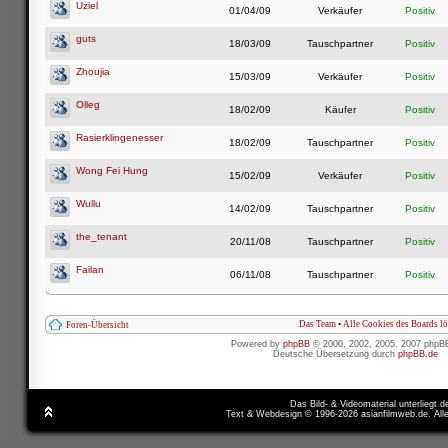
Uziel
01/04/09
Verkäufer
Positiv
guts
18/03/09
Tauschpartner
Positiv
Zhoujia
15/03/09
Verkäufer
Positiv
Olleg
18/02/09
Käufer
Positiv
Rasierklingenesser
18/02/09
Tauschpartner
Positiv
Wong Fei Hung
15/02/09
Verkäufer
Positiv
Wullu
14/02/09
Tauschpartner
Positiv
the_tenant
20/11/08
Tauschpartner
Positiv
Failan
06/11/08
Tauschpartner
Positiv
Das Team
•
Alle Cookies des Boards l
Foren-Übersicht
Powered by
phpBB
© 2000, 2002, 2005, 2007 phpB
Deutsche Übersetzung durch
phpBB.de
Das Bild- & Videomaterial unterliegt 
Text & Webdesign © 1996-2026 asianfilmweb.de. All