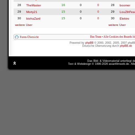
28
16
0
0
28
TheMaster
boomer
29
15
0
0
29
Morty21
LouZihFea
30
15
0
0
30
biohaZard
Elektro
weitere User
weitere User
Das Team
•
Alle Cookies des Boards l
Foren-Übersicht
Powered by
phpBB
© 2000, 2002, 2005, 2007 phpB
Deutsche Übersetzung durch
phpBB.de
Das Bild- & Videomaterial unterliegt 
Text & Webdesign © 1996-2026 asianfilmweb.de. All