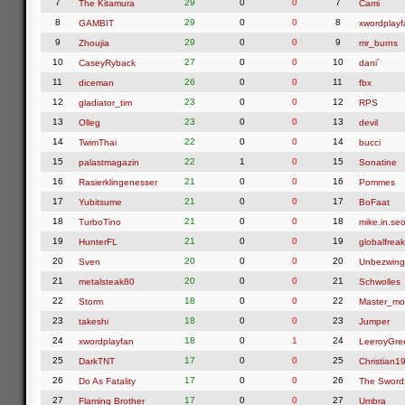
7
29
0
0
7
The Kitamura
Cami
8
29
0
0
8
GAMBIT
xwordplayf
9
29
0
0
9
Zhoujia
mr_burns
10
27
0
0
10
CaseyRyback
dani´
11
26
0
0
11
diceman
fbx
12
23
0
0
12
gladiator_tim
RPS
13
23
0
0
13
Olleg
devil
14
22
0
0
14
TwimThai
bucci
15
22
1
0
15
palastmagazin
Sonatine
16
21
0
0
16
Rasierklingenesser
Pommes
17
21
0
0
17
Yubitsume
BoFaat
18
21
0
0
18
TurboTino
mike.in.seo
19
21
0
0
19
HunterFL
globalfreak
20
20
0
0
20
Sven
Unbezwing
21
20
0
0
21
metalsteak80
Schwolles
22
18
0
0
22
Storm
Master_mo
23
18
0
0
23
takeshi
Jumper
24
18
0
1
24
xwordplayfan
LeeroyGre
25
17
0
0
25
DarkTNT
Christian1
26
17
0
0
26
Do As Fatality
The Swor
27
17
0
0
27
Flaming Brother
Umbra