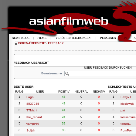
NEWS-BLOG
|
FILME
|
VERÖFFENTLICHUNGEN
|
PERSONEN
|
TV
|
K
FOREN-ÜBERSICHT
‹
FEEDBACK
FEEDBACK ÜBERSICHT
USER FEEDBACK DURCHSUCHEN
Benutzername
BESTE USER
SCHLECHTESTE U
RANG
USER
POSITIV
NEUTRAL
NEGATIV
RANG
USE
1
46
0
0
1
Lago
Betty71
2
43
0
0
2
8537935
kieslowski
3
41
0
0
3
TTMichi
pat
4
35
0
0
4
the_tenant
lastsamura
5
32
0
0
5
vampir69
tomsh1
6
30
0
0
6
Soljah
PomPom