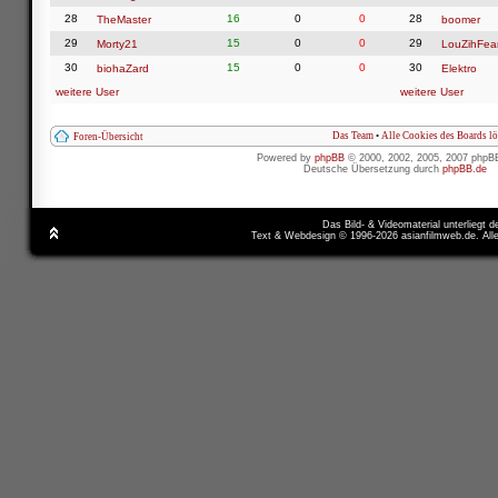
28
16
0
0
28
TheMaster
boomer
29
15
0
0
29
Morty21
LouZihFea
30
15
0
0
30
biohaZard
Elektro
weitere User
weitere User
Das Team
•
Alle Cookies des Boards l
Foren-Übersicht
Powered by
phpBB
© 2000, 2002, 2005, 2007 phpB
Deutsche Übersetzung durch
phpBB.de
Das Bild- & Videomaterial unterliegt 
Text & Webdesign © 1996-2026 asianfilmweb.de. All