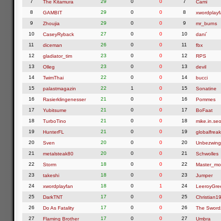
7
29
0
0
7
The Kitamura
Cami
8
29
0
0
8
GAMBIT
xwordplayf
9
29
0
0
9
Zhoujia
mr_burns
10
27
0
0
10
CaseyRyback
dani´
11
26
0
0
11
diceman
fbx
12
23
0
0
12
gladiator_tim
RPS
13
23
0
0
13
Olleg
devil
14
22
0
0
14
TwimThai
bucci
15
22
1
0
15
palastmagazin
Sonatine
16
21
0
0
16
Rasierklingenesser
Pommes
17
21
0
0
17
Yubitsume
BoFaat
18
21
0
0
18
TurboTino
mike.in.seo
19
21
0
0
19
HunterFL
globalfreak
20
20
0
0
20
Sven
Unbezwing
21
20
0
0
21
metalsteak80
Schwolles
22
18
0
0
22
Storm
Master_mo
23
18
0
0
23
takeshi
Jumper
24
18
0
1
24
xwordplayfan
LeeroyGre
25
17
0
0
25
DarkTNT
Christian1
26
17
0
0
26
Do As Fatality
The Swor
27
17
0
0
27
Flaming Brother
Umbra