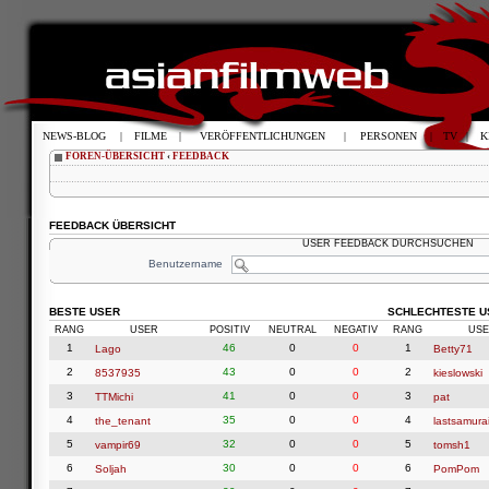
NEWS-BLOG
|
FILME
|
VERÖFFENTLICHUNGEN
|
PERSONEN
|
TV
|
K
FOREN-ÜBERSICHT
‹
FEEDBACK
FEEDBACK ÜBERSICHT
USER FEEDBACK DURCHSUCHEN
Benutzername
BESTE USER
SCHLECHTESTE U
RANG
USER
POSITIV
NEUTRAL
NEGATIV
RANG
USE
1
46
0
0
1
Lago
Betty71
2
43
0
0
2
8537935
kieslowski
3
41
0
0
3
TTMichi
pat
4
35
0
0
4
the_tenant
lastsamura
5
32
0
0
5
vampir69
tomsh1
6
30
0
0
6
Soljah
PomPom