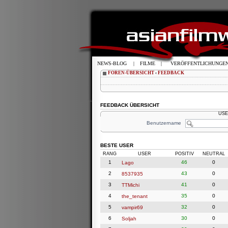
NEWS-BLOG
|
FILME
|
VERÖFFENTLICHUNGE
FOREN-ÜBERSICHT
‹
FEEDBACK
FEEDBACK ÜBERSICHT
USE
Benutzername
BESTE USER
RANG
USER
POSITIV
NEUTRAL
1
46
0
Lago
2
43
0
8537935
3
41
0
TTMichi
4
35
0
the_tenant
5
32
0
vampir69
6
30
0
Soljah