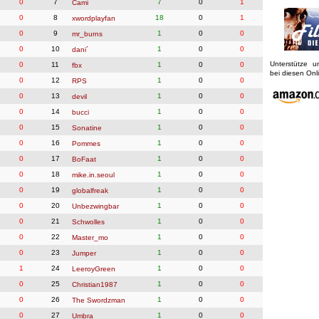
0
7
7
0
1
Cami
0
8
18
0
1
xwordplayfan
0
9
1
0
0
mr_burns
0
10
1
0
0
dani´
Unterstütze 
0
11
1
0
0
fbx
bei diesen On
0
12
1
0
0
RPS
0
13
1
0
0
devil
0
14
1
0
0
bucci
0
15
1
0
0
Sonatine
0
16
1
0
0
Pommes
0
17
1
0
0
BoFaat
0
18
1
0
0
mike.in.seoul
0
19
1
0
0
globalfreak
0
20
1
0
0
Unbezwingbar
0
21
1
0
0
Schwolles
0
22
1
0
0
Master_mo
0
23
1
0
0
Jumper
1
24
1
0
0
LeeroyGreen
0
25
1
0
0
Christian1987
0
26
1
0
0
The Swordzman
0
27
1
0
0
Umbra