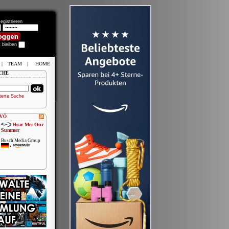
egistrieren
t bleiben
|
TEAM
|
HOME
CHE
terte Suche
 VÖ
Hear Me: Our
Summer
Busch Media Group
•