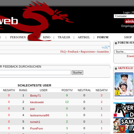
Login |
R
Eingelogg
N
|
PERSONEN
|
TV
|
KINO
|
TRAILER
|
ARTIKEL
|
FORUM
SHOP
FORUM-SU
FAQ
•
Feedback
•
Registrieren
•
Anmelden
Erwei
R FEEDBACK DURCHSUCHEN
AKTUELLE
SCHLECHTESTE USER
NEGATIV
RANG
USER
POSITIV
NEUTRAL
NEGATIV
0
1
9
0
2
Betty71
0
2
12
0
2
kieslowski
0
3
0
0
1
pat
0
4
1
0
1
lastsamurai86
0
5
2
0
1
tomsh1
0
6
3
0
1
PomPom