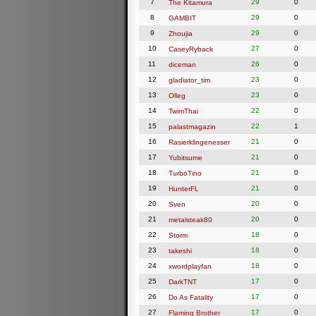
7
29
0
The Kitamura
8
29
0
GAMBIT
9
29
0
Zhoujia
10
27
0
CaseyRyback
11
26
0
diceman
12
23
0
gladiator_tim
13
23
0
Olleg
14
22
0
TwimThai
15
22
1
palastmagazin
16
21
0
Rasierklingenesser
17
21
0
Yubitsume
18
21
0
TurboTino
19
21
0
HunterFL
20
20
0
Sven
21
20
0
metalsteak80
22
18
0
Storm
23
18
0
takeshi
24
18
0
xwordplayfan
25
17
0
DarkTNT
26
17
0
Do As Fatality
27
17
0
Flaming Brother