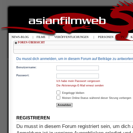
NEWS-BLOG
|
FILME
|
VERÖFFENTLICHUNGEN
|
PERSONEN
|
TV
|
K
FOREN-ÜBERSICHT
Du musst dich anmelden, um in diesem Forum auf Beiträge zu antworten
Benutzername:
Passwort:
Ich habe mein Passwort vergessen
Die Aktivierungs-E-Mail erneut senden
Eingeloggt bleiben
Meinen Online-Status während dieser Sitzung verbergen
REGISTRIEREN
Du musst in diesem Forum registriert sein, um dich