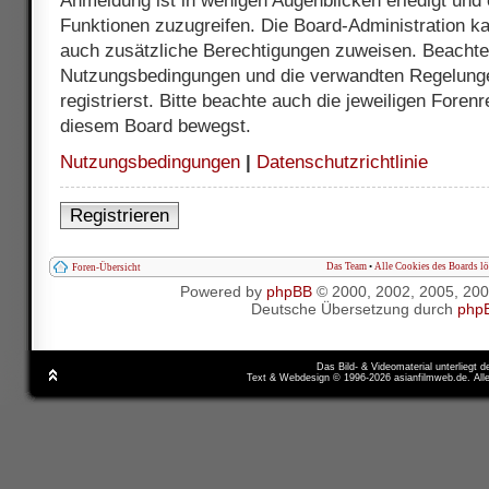
Anmeldung ist in wenigen Augenblicken erledigt und e
Funktionen zuzugreifen. Die Board-Administration ka
auch zusätzliche Berechtigungen zuweisen. Beachte 
Nutzungsbedingungen und die verwandten Regelunge
registrierst. Bitte beachte auch die jeweiligen Foren
diesem Board bewegst.
Nutzungsbedingungen
|
Datenschutzrichtlinie
Registrieren
Das Team
•
Alle Cookies des Boards l
Foren-Übersicht
Powered by
phpBB
© 2000, 2002, 2005, 20
Deutsche Übersetzung durch
php
Das Bild- & Videomaterial unterliegt 
Text & Webdesign © 1996-2026 asianfilmweb.de. All