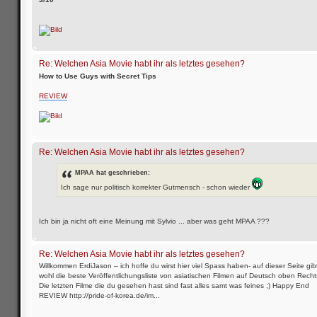
Re: Welchen Asia Movie habt ihr als letztes gesehen?
How to Use Guys with Secret Tips
REVIEW
Re: Welchen Asia Movie habt ihr als letztes gesehen?
MPAA hat geschrieben:
Ich sage nur politisch korrekter Gutmensch - schon wieder
Ich bin ja nicht oft eine Meinung mit Sylvio ... aber was geht MPAA ???
Re: Welchen Asia Movie habt ihr als letztes gesehen?
Willkommen ErdiJason – ich hoffe du wirst hier viel Spass haben- auf dieser Seite gibt
wohl die beste Veröffentlichungsliste von asiatischen Filmen auf Deutsch oben Recht
Die letzten Filme die du gesehen hast sind fast alles samt was feines ;) Happy End
REVIEW http://pride-of-korea.de/im...