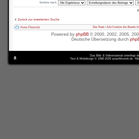
Sortiere nach
4
Zurück zur erweiterten Suche
Das Team
•
Alle Cookies des Boards l
Foren-Übersicht
Powered by
phpBB
© 2000, 2002, 2005, 20
Deutsche Übersetzung durch
php
Das Bild- & Videomaterial unterliegt 
Text & Webdesign © 1996-2026 asianfilmweb.de. All