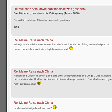
Re: Welchen Asia Movie habt ihr als letztes gesehen?
Das Mädchen, das durch die Zeit sprang (Japan 2006)
Ein wirklich schöner Film – hat was sehr positives.
7/10
Re: Meine Reise nach China
Wäre ja auch schlimm wenn man im Urlaub auch noch den Alltag zu bewältigen hat ..
darum haue ich soweit wie möglich meistens ab
Re: Meine Reise nach China
Reisen und Leben in einen Land sind zwei völlig verschiedene Dinge . Das ist denke 
den meisten klar. Und hat ja hier sucht niemand angezweifelt ... Stand aber auch gar
nicht zur Diskussion
Re: Meine Reise nach China
Ist das nicht mit jedem Land so ?