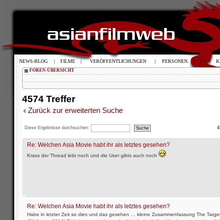
NEWS-BLOG
|
FILME
|
VERÖFFENTLICHUNGEN
|
PERSONEN
|
TV
|
K
FOREN-ÜBERSICHT
4574 Treffer
Zurück zur erweiterten Suche
4
Diese Ergebnisse durchsuchen:
Re: Welchen Asia Movie habt ihr als letztes gesehen?
Krass der Thread lebt noch und die User gibts auch noch
Re: Welchen Asia Movie habt ihr als letztes gesehen?
Habe in letzter Zeit so dies und das gesehen … kleine Zusammenfassung The Targe