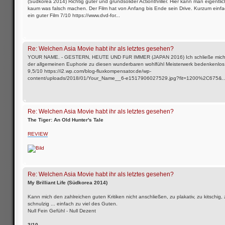
(Südkorea 2014) Richtig guter und grundsolider Actionthriller. Hier kann man eigentlic
kaum was falsch machen. Der Film hat von Anfang bis Ende sein Drive. Kurzum einf
ein guter Film 7/10 https://www.dvd-for...
Re: Welchen Asia Movie habt ihr als letztes gesehen?
YOUR NAME. - GESTERN, HEUTE UND FüR IMMER (JAPAN 2016) Ich schließe mic
der allgemeinen Euphorie zu diesen wunderbaren wohlfühl Meisterwerk bedenkenlos
9,5/10 https://i2.wp.com/blog-fluxkompensator.de/wp-
content/uploads/2018/01/Your_Name__6-e1517906027529.jpg?fit=1200%2C675&..
Re: Welchen Asia Movie habt ihr als letztes gesehen?
The Tiger: An Old Hunter's Tale
REVIEW
Re: Welchen Asia Movie habt ihr als letztes gesehen?
My Brilliant Life (Südkorea 2014)
Kann mich den zahlreichen guten Kritiken nicht anschließen, zu plakativ, zu kitschig, 
schnulzig ... einfach zu viel des Guten.
Null Fein Gefühl - Null Dezent
3/10