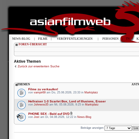
NEWS-BLOG
|
FILME
|
VERÖFFENTLICHUNGEN
|
PERSONEN
|
TV
|
K
FOREN-ÜBERSICHT
Aktive Themen
Zurück zur erweiterten Suche
THEMEN
ANT
Filme zu verkaufen!
von
vampir69
am Do, 25.06.2026, 23:33 in
Marktplatz
Hellraiser 1-3 Scarlet Box, Lord of Illusions, Eraser
von
Johnwoo35
am Mi, 05.08.2026, 9:25 in
Marktplatz
PHONE SEX - Bald auf DVD
von
Jost
am Di, 04.08.2026, 12:22 in
News-Blog
Beiträge anzeigen