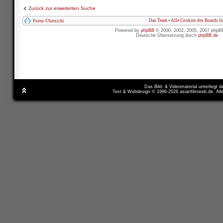
Zurück zur erweiterten Suche
Das Team
•
Alle Cookies des Boards l
Foren-Übersicht
Powered by
phpBB
© 2000, 2002, 2005, 2007 phpB
Deutsche Übersetzung durch
phpBB.de
Das Bild- & Videomaterial unterliegt 
Text & Webdesign © 1996-2026 asianfilmweb.de. All