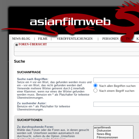
NEWS-BLOG
|
FILME
|
VERÖFFENTLICHUNGEN
|
PERSONEN
|
TV
|
K
FOREN-ÜBERSICHT
Suche
SUCHANFRAGE
Suche nach Begriffen:
Setze ein
+
vor ein Wort, das gefunden werden muss und
ein
-
vor ein Wort, das nicht gefunden werden darf.
Nach allen Begriffen suchen
Verwende mehrere Wörter getrennt durch
|
innerhalb
Nach einem Begriff suchen
einer Klammer, wenn nur eines der Wörter gefunden
werden muss. Benutze ein * als Platzhalter für teilweise
Übereinstimmungen.
Zu suchender Autor:
Benutze ein * als Platzhalter für teilweise
Übereinstimmungen.
SUCHOPTIONEN
Zu durchsuchende Foren:
Wähle das Forum oder die Foren aus, in denen gesucht
werden soll. Unterforen werden automatisch mit
durchsucht, sofern du die Option „Unterforen