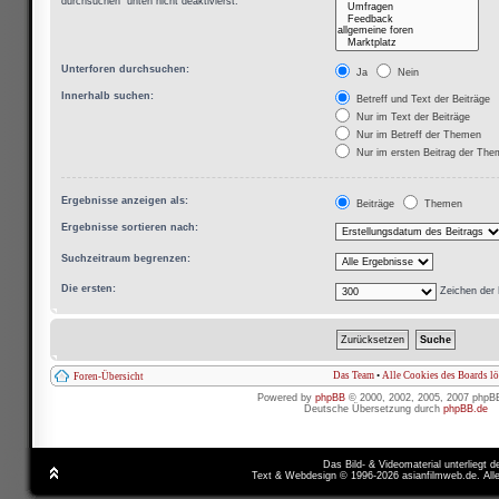
durchsuchen“ unten nicht deaktivierst.
Unterforen durchsuchen:
Ja
Nein
Innerhalb suchen:
Betreff und Text der Beiträge
Nur im Text der Beiträge
Nur im Betreff der Themen
Nur im ersten Beitrag der Th
Ergebnisse anzeigen als:
Beiträge
Themen
Ergebnisse sortieren nach:
Suchzeitraum begrenzen:
Die ersten:
Zeichen der 
Das Team
•
Alle Cookies des Boards l
Foren-Übersicht
Powered by
phpBB
© 2000, 2002, 2005, 2007 phpB
Deutsche Übersetzung durch
phpBB.de
Das Bild- & Videomaterial unterliegt 
Text & Webdesign © 1996-2026 asianfilmweb.de. All