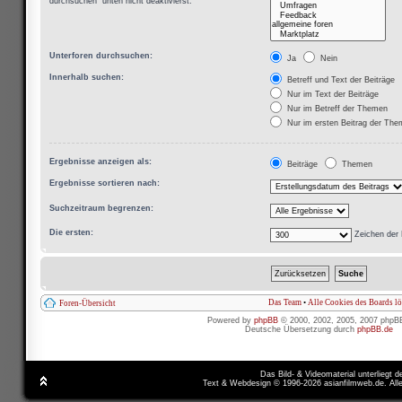
durchsuchen“ unten nicht deaktivierst.
Unterforen durchsuchen:
Ja
Nein
Innerhalb suchen:
Betreff und Text der Beiträge
Nur im Text der Beiträge
Nur im Betreff der Themen
Nur im ersten Beitrag der Th
Ergebnisse anzeigen als:
Beiträge
Themen
Ergebnisse sortieren nach:
Suchzeitraum begrenzen:
Die ersten:
Zeichen der 
Das Team
•
Alle Cookies des Boards l
Foren-Übersicht
Powered by
phpBB
© 2000, 2002, 2005, 2007 phpB
Deutsche Übersetzung durch
phpBB.de
Das Bild- & Videomaterial unterliegt 
Text & Webdesign © 1996-2026 asianfilmweb.de. All