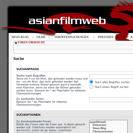
NEWS-BLOG
|
FILME
|
VERÖFFENTLICHUNGEN
|
PERSONEN
|
TV
|
K
FOREN-ÜBERSICHT
Suche
SUCHANFRAGE
Suche nach Begriffen:
Setze ein
+
vor ein Wort, das gefunden werden muss und
ein
-
vor ein Wort, das nicht gefunden werden darf.
Nach allen Begriffen suchen
Verwende mehrere Wörter getrennt durch
|
innerhalb
Nach einem Begriff suchen
einer Klammer, wenn nur eines der Wörter gefunden
werden muss. Benutze ein * als Platzhalter für teilweise
Übereinstimmungen.
Zu suchender Autor:
Benutze ein * als Platzhalter für teilweise
Übereinstimmungen.
SUCHOPTIONEN
Zu durchsuchende Foren:
Wähle das Forum oder die Foren aus, in denen gesucht
werden soll. Unterforen werden automatisch mit
durchsucht, sofern du die Option „Unterforen