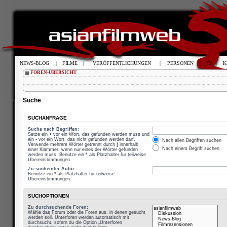
NEWS-BLOG
|
FILME
|
VERÖFFENTLICHUNGEN
|
PERSONEN
|
TV
|
K
FOREN-ÜBERSICHT
Suche
SUCHANFRAGE
Suche nach Begriffen:
Setze ein
+
vor ein Wort, das gefunden werden muss und
ein
-
vor ein Wort, das nicht gefunden werden darf.
Nach allen Begriffen suchen
Verwende mehrere Wörter getrennt durch
|
innerhalb
Nach einem Begriff suchen
einer Klammer, wenn nur eines der Wörter gefunden
werden muss. Benutze ein * als Platzhalter für teilweise
Übereinstimmungen.
Zu suchender Autor:
Benutze ein * als Platzhalter für teilweise
Übereinstimmungen.
SUCHOPTIONEN
Zu durchsuchende Foren:
Wähle das Forum oder die Foren aus, in denen gesucht
werden soll. Unterforen werden automatisch mit
durchsucht, sofern du die Option „Unterforen