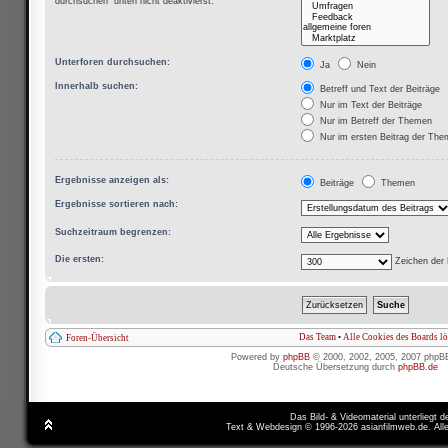
durchsuchen“ unten nicht deaktivierst.
Unterforen durchsuchen:
Ja
Nein
Innerhalb suchen:
Betreff und Text der Beiträge
Nur im Text der Beiträge
Nur im Betreff der Themen
Nur im ersten Beitrag der Th
Ergebnisse anzeigen als:
Beiträge
Themen
Ergebnisse sortieren nach:
Suchzeitraum begrenzen:
Die ersten:
Zeichen der 
Das Team
•
Alle Cookies des Boards l
Foren-Übersicht
Powered by
phpBB
© 2000, 2002, 2005, 2007 phpB
Deutsche Übersetzung durch
phpBB.de
Das Bild- & Videomaterial unterliegt 
Text & Webdesign © 1996-2026 asianfilmweb.de. All