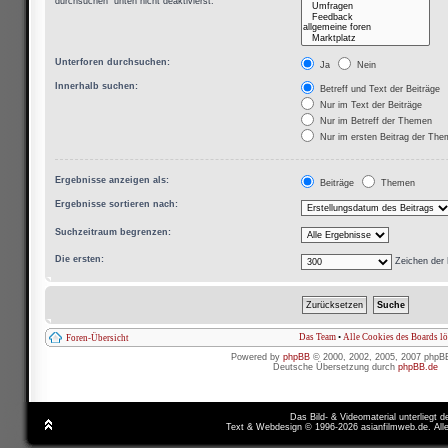
durchsuchen“ unten nicht deaktivierst.
Unterforen durchsuchen:
Ja
Nein
Innerhalb suchen:
Betreff und Text der Beiträge
Nur im Text der Beiträge
Nur im Betreff der Themen
Nur im ersten Beitrag der Th
Ergebnisse anzeigen als:
Beiträge
Themen
Ergebnisse sortieren nach:
Suchzeitraum begrenzen:
Die ersten:
Zeichen der 
Das Team
•
Alle Cookies des Boards l
Foren-Übersicht
Powered by
phpBB
© 2000, 2002, 2005, 2007 phpB
Deutsche Übersetzung durch
phpBB.de
Das Bild- & Videomaterial unterliegt 
Text & Webdesign © 1996-2026 asianfilmweb.de. All