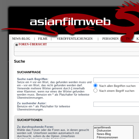
NEWS-BLOG
|
FILME
|
VERÖFFENTLICHUNGEN
|
PERSONEN
|
TV
|
K
FOREN-ÜBERSICHT
Suche
SUCHANFRAGE
Suche nach Begriffen:
Setze ein
+
vor ein Wort, das gefunden werden muss und
ein
-
vor ein Wort, das nicht gefunden werden darf.
Nach allen Begriffen suchen
Verwende mehrere Wörter getrennt durch
|
innerhalb
Nach einem Begriff suchen
einer Klammer, wenn nur eines der Wörter gefunden
werden muss. Benutze ein * als Platzhalter für teilweise
Übereinstimmungen.
Zu suchender Autor:
Benutze ein * als Platzhalter für teilweise
Übereinstimmungen.
SUCHOPTIONEN
Zu durchsuchende Foren:
Wähle das Forum oder die Foren aus, in denen gesucht
werden soll. Unterforen werden automatisch mit
durchsucht, sofern du die Option „Unterforen