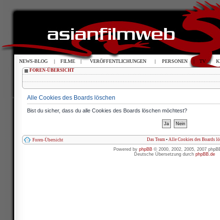
NEWS-BLOG
|
FILME
|
VERÖFFENTLICHUNGEN
|
PERSONEN
|
TV
|
K
FOREN-ÜBERSICHT
Alle Cookies des Boards löschen
Bist du sicher, dass du alle Cookies des Boards löschen möchtest?
Das Team
•
Alle Cookies des Boards l
Foren-Übersicht
Powered by
phpBB
© 2000, 2002, 2005, 2007 phpB
Deutsche Übersetzung durch
phpBB.de