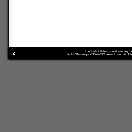
Das Bild- & Videomaterial unterliegt 
Text & Webdesign © 1996-2026 asianfilmweb.de. All