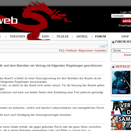
Login |
R
Eingelogg
N
|
PERSONEN
|
TV
|
KINO
|
TRAILER
|
ARTIKEL
|
FORUM
SHOP
FORUM-SU
FAQ
•
Feedback
•
Registrieren
•
Anmelden
Erwei
 dir und dem Betreiber ein Vertrag mit folgenden Regelungen geschlossen:
AKTUELLE
„das Board“) schließt du einen Nutzungsvertrag mit dem Betreiber des Boards ab (im
nachfolgenden Regelungen einverstanden.
 bist, so darfst du das Board nicht weiter nutzen. Für die Nutzung des Boards gelten
ngen.
chlossen und kann von beiden Seiten ohne Einhaltung einer Frist jederzeit gekündigt
treiber ein einfaches, zeitlich und räumlich unbeschränktes und unentgeltliches Recht,
eibt auch nach Kündigung des Nutzungsvertrages bestehen.
 er keine Inhalte enthält, die gegen geltendes Recht oder die guten Sitten verstoßen.
t, die in deinen Beiträgen verwendeten Links und Bilder zu setzen bzw. zu