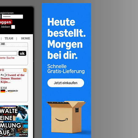
egistrieren
t bleiben
|
TEAM
|
HOME
CHE
terte Suche
 VÖ
Sword of the
Demon Hunter:
Kijin...
KSM
•