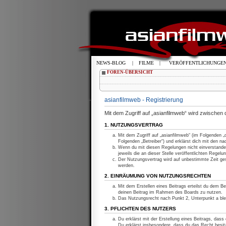
NEWS-BLOG
|
FILME
|
VERÖFFENTLICHUNGE
FOREN-ÜBERSICHT
asianfilmweb - Registrierung
Mit dem Zugriff auf „asianfilmweb“ wird zwischen
1. NUTZUNGSVERTRAG
Mit dem Zugriff auf „asianfilmweb“ (im Folgenden 
Folgenden „Betreiber“) und erklärst dich mit den 
Wenn du mit diesen Regelungen nicht einverstanden
jeweils die an dieser Stelle veröffentlichten Regelu
Der Nutzungsvertrag wird auf unbestimmte Zeit ges
werden.
2. EINRÄUMUNG VON NUTZUNGSRECHTEN
Mit dem Erstellen eines Beitrags erteilst du dem Be
deinen Beitrag im Rahmen des Boards zu nutzen.
Das Nutzungsrecht nach Punkt 2, Unterpunkt a bl
3. PFLICHTEN DES NUTZERS
Du erklärst mit der Erstellung eines Beitrags, dass
Du erklärst insbesondere, dass du das Recht besitz