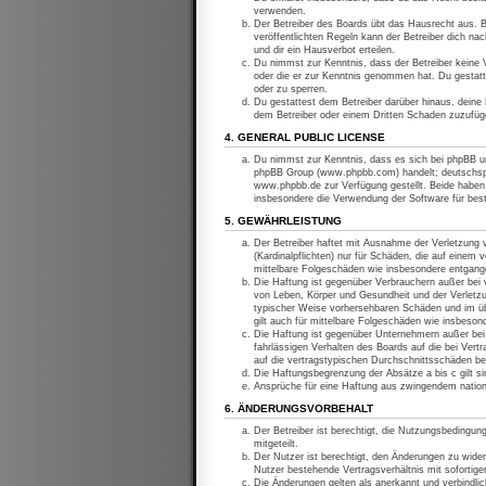
verwenden.
Der Betreiber des Boards übt das Hausrecht aus. 
veröffentlichten Regeln kann der Betreiber dich n
und dir ein Hausverbot erteilen.
Du nimmst zur Kenntnis, dass der Betreiber keine Ve
oder die er zur Kenntnis genommen hat. Du gestatt
oder zu sperren.
Du gestattest dem Betreiber darüber hinaus, deine 
dem Betreiber oder einem Dritten Schaden zuzufüg
4. GENERAL PUBLIC LICENSE
Du nimmst zur Kenntnis, dass es sich bei phpBB um
phpBB Group (www.phpbb.com) handelt; deutschspr
www.phpbb.de zur Verfügung gestellt. Beide haben 
insbesondere die Verwendung der Software für bes
5. GEWÄHRLEISTUNG
Der Betreiber haftet mit Ausnahme der Verletzung 
(Kardinalpflichten) nur für Schäden, die auf einem 
mittelbare Folgeschäden wie insbesondere entgan
Die Haftung ist gegenüber Verbrauchern außer bei v
von Leben, Körper und Gesundheit und der Verletzun
typischer Weise vorhersehbaren Schäden und im üb
gilt auch für mittelbare Folgeschäden wie insbeso
Die Haftung ist gegenüber Unternehmern außer bei 
fahrlässigen Verhalten des Boards auf die bei Ver
auf die vertragstypischen Durchschnittsschäden be
Die Haftungsbegrenzung der Absätze a bis c gilt si
Ansprüche für eine Haftung aus zwingendem nation
6. ÄNDERUNGSVORBEHALT
Der Betreiber ist berechtigt, die Nutzungsbedingun
mitgeteilt.
Der Nutzer ist berechtigt, den Änderungen zu wide
Nutzer bestehende Vertragsverhältnis mit sofortige
Die Änderungen gelten als anerkannt und verbindl