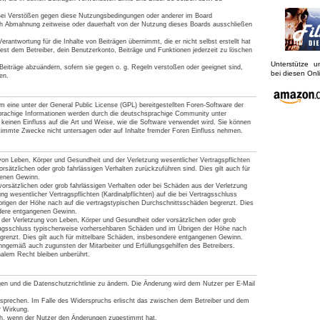
Bei Verstößen gegen diese Nutzungsbedingungen oder anderer im Board
ach Abmahnung zeitweise oder dauerhaft von der Nutzung dieses Boards ausschließen
rantwortung für die Inhalte von Beiträgen übernimmt, die er nicht selbst erstellt hat
est dem Betreiber, dein Benutzerkonto, Beiträge und Funktionen jederzeit zu löschen
Unterstütze 
Beiträge abzuändern, sofern sie gegen o. g. Regeln verstoßen oder geeignet sind,
bei diesen On
en.
 eine unter der General Public License (GPL) bereitgestellten Foren-Software der
achige Informationen werden durch die deutschsprachige Community unter
keinen Einfluss auf die Art und Weise, wie die Software verwendet wird. Sie können
timmte Zwecke nicht untersagen oder auf Inhalte fremder Foren Einfluss nehmen.
von Leben, Körper und Gesundheit und der Verletzung wesentlicher Vertragspflichten
vorsätzlichen oder grob fahrlässigen Verhalten zurückzuführen sind. Dies gilt auch für
genen Gewinn.
orsätzlichen oder grob fahrlässigen Verhalten oder bei Schäden aus der Verletzung
g wesentlicher Vertragspflichten (Kardinalpflichten) auf die bei Vertragsschluss
rigen der Höhe nach auf die vertragstypischen Durchschnittsschäden begrenzt. Dies
ndere entgangenen Gewinn.
der Verletzung von Leben, Körper und Gesundheit oder vorsätzlichen oder grob
tragsschluss typischerweise vorhersehbaren Schäden und im Übrigen der Höhe nach
grenzt. Dies gilt auch für mittelbare Schäden, insbesondere entgangenen Gewinn.
nngemäß auch zugunsten der Mitarbeiter und Erfüllungsgehilfen des Betreibers.
alem Recht bleiben unberührt.
gen und die Datenschutzrichtlinie zu ändern. Die Änderung wird dem Nutzer per E-Mail
rsprechen. Im Falle des Widerspruchs erlischt das zwischen dem Betreiber und dem
r Wirkung.
ich, wenn der Nutzer den Änderungen zugestimmt hat.