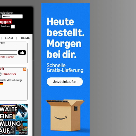
egistrieren
t bleiben
|
TEAM
|
HOME
CHE
terte Suche
 VÖ
Phone Sex
usch Media Group