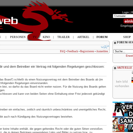
Login |
R
Eingelogg
N
|
PERSONEN
|
TV
|
KINO
|
TRAILER
|
ARTIKEL
|
FORUM
SHOP
FORUM-SU
FAQ
•
Feedback
•
Registrieren
•
Anmelden
Erwei
 dir und dem Betreiber ein Vertrag mit folgenden Regelungen geschlossen:
AKTUELLE
B
„das Board“) schließt du einen Nutzungsvertrag mit dem Betreiber des Boards ab (im
nachfolgenden Regelungen einverstanden.
 bist, so darfst du das Board nicht weiter nutzen. Für die Nutzung des Boards gelten
ngen.
chlossen und kann von beiden Seiten ohne Einhaltung einer Frist jederzeit gekündigt
treiber ein einfaches, zeitlich und räumlich unbeschränktes und unentgeltliches Recht,
eibt auch nach Kündigung des Nutzungsvertrages bestehen.
 er keine Inhalte enthält, die gegen geltendes Recht oder die guten Sitten verstoßen.
t, die in deinen Beiträgen verwendeten Links und Bilder zu setzen bzw. zu