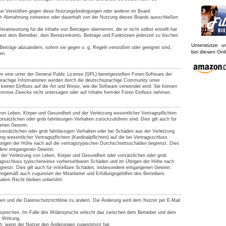
Bei Verstößen gegen diese Nutzungsbedingungen oder anderer im Board
ach Abmahnung zeitweise oder dauerhaft von der Nutzung dieses Boards ausschließen
rantwortung für die Inhalte von Beiträgen übernimmt, die er nicht selbst erstellt hat
est dem Betreiber, dein Benutzerkonto, Beiträge und Funktionen jederzeit zu löschen
Unterstütze 
Beiträge abzuändern, sofern sie gegen o. g. Regeln verstoßen oder geeignet sind,
bei diesen On
en.
 eine unter der General Public License (GPL) bereitgestellten Foren-Software der
achige Informationen werden durch die deutschsprachige Community unter
keinen Einfluss auf die Art und Weise, wie die Software verwendet wird. Sie können
timmte Zwecke nicht untersagen oder auf Inhalte fremder Foren Einfluss nehmen.
von Leben, Körper und Gesundheit und der Verletzung wesentlicher Vertragspflichten
vorsätzlichen oder grob fahrlässigen Verhalten zurückzuführen sind. Dies gilt auch für
genen Gewinn.
orsätzlichen oder grob fahrlässigen Verhalten oder bei Schäden aus der Verletzung
g wesentlicher Vertragspflichten (Kardinalpflichten) auf die bei Vertragsschluss
rigen der Höhe nach auf die vertragstypischen Durchschnittsschäden begrenzt. Dies
ndere entgangenen Gewinn.
der Verletzung von Leben, Körper und Gesundheit oder vorsätzlichen oder grob
tragsschluss typischerweise vorhersehbaren Schäden und im Übrigen der Höhe nach
grenzt. Dies gilt auch für mittelbare Schäden, insbesondere entgangenen Gewinn.
nngemäß auch zugunsten der Mitarbeiter und Erfüllungsgehilfen des Betreibers.
alem Recht bleiben unberührt.
gen und die Datenschutzrichtlinie zu ändern. Die Änderung wird dem Nutzer per E-Mail
rsprechen. Im Falle des Widerspruchs erlischt das zwischen dem Betreiber und dem
r Wirkung.
ich, wenn der Nutzer den Änderungen zugestimmt hat.