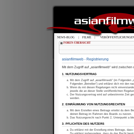
NEWS-BLOG
|
FILME
|
VERÖFFENTLICHUNGE
FOREN-ÜBERSICHT
asianfilmweb - Registrierung
Mit dem Zugriff auf „asianfilmweb“ wird zwischen
1. NUTZUNGSVERTRAG
Mit dem Zugriff auf „asianfilmweb“ (im Folgenden 
Folgenden „Betreiber“) und erklärst dich mit den 
Wenn du mit diesen Regelungen nicht einverstanden
jeweils die an dieser Stelle veröffentlichten Regelu
Der Nutzungsvertrag wird auf unbestimmte Zeit ges
werden.
2. EINRÄUMUNG VON NUTZUNGSRECHTEN
Mit dem Erstellen eines Beitrags erteilst du dem Be
deinen Beitrag im Rahmen des Boards zu nutzen.
Das Nutzungsrecht nach Punkt 2, Unterpunkt a bl
3. PFLICHTEN DES NUTZERS
Du erklärst mit der Erstellung eines Beitrags, dass
Du erklärst insbesondere, dass du das Recht besitz