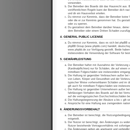
verwenden.
Der Betreiber des Boards übt das Hausrecht aus. 
veröffentlichten Regeln kann der Betreiber dich n
und dir ein Hausverbot erteilen.
Du nimmst zur Kenntnis, dass der Betreiber keine Ve
oder die er zur Kenntnis genommen hat. Du gestatt
oder zu sperren.
Du gestattest dem Betreiber darüber hinaus, deine 
dem Betreiber oder einem Dritten Schaden zuzufüg
4. GENERAL PUBLIC LICENSE
Du nimmst zur Kenntnis, dass es sich bei phpBB um
phpBB Group (www.phpbb.com) handelt; deutschspr
www.phpbb.de zur Verfügung gestellt. Beide haben 
insbesondere die Verwendung der Software für bes
5. GEWÄHRLEISTUNG
Der Betreiber haftet mit Ausnahme der Verletzung 
(Kardinalpflichten) nur für Schäden, die auf einem 
mittelbare Folgeschäden wie insbesondere entgan
Die Haftung ist gegenüber Verbrauchern außer bei v
von Leben, Körper und Gesundheit und der Verletzun
typischer Weise vorhersehbaren Schäden und im üb
gilt auch für mittelbare Folgeschäden wie insbeso
Die Haftung ist gegenüber Unternehmern außer bei 
fahrlässigen Verhalten des Boards auf die bei Ver
auf die vertragstypischen Durchschnittsschäden be
Die Haftungsbegrenzung der Absätze a bis c gilt si
Ansprüche für eine Haftung aus zwingendem nation
6. ÄNDERUNGSVORBEHALT
Der Betreiber ist berechtigt, die Nutzungsbedingun
mitgeteilt.
Der Nutzer ist berechtigt, den Änderungen zu wide
Nutzer bestehende Vertragsverhältnis mit sofortige
Die Änderungen gelten als anerkannt und verbindl