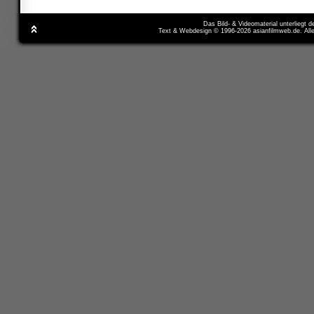
Das Bild- & Videomaterial unterliegt 
Text & Webdesign © 1996-2026 asianfilmweb.de. All