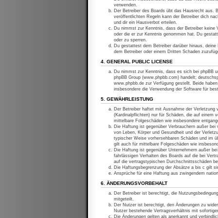
verwenden.
Der Betreiber des Boards übt das Hausrecht aus. 
veröffentlichten Regeln kann der Betreiber dich n
und dir ein Hausverbot erteilen.
Du nimmst zur Kenntnis, dass der Betreiber keine Ve
oder die er zur Kenntnis genommen hat. Du gestatt
oder zu sperren.
Du gestattest dem Betreiber darüber hinaus, deine 
dem Betreiber oder einem Dritten Schaden zuzufüg
4. GENERAL PUBLIC LICENSE
Du nimmst zur Kenntnis, dass es sich bei phpBB um
phpBB Group (www.phpbb.com) handelt; deutschspr
www.phpbb.de zur Verfügung gestellt. Beide haben 
insbesondere die Verwendung der Software für bes
5. GEWÄHRLEISTUNG
Der Betreiber haftet mit Ausnahme der Verletzung 
(Kardinalpflichten) nur für Schäden, die auf einem 
mittelbare Folgeschäden wie insbesondere entgan
Die Haftung ist gegenüber Verbrauchern außer bei v
von Leben, Körper und Gesundheit und der Verletzun
typischer Weise vorhersehbaren Schäden und im üb
gilt auch für mittelbare Folgeschäden wie insbeso
Die Haftung ist gegenüber Unternehmern außer bei 
fahrlässigen Verhalten des Boards auf die bei Ver
auf die vertragstypischen Durchschnittsschäden be
Die Haftungsbegrenzung der Absätze a bis c gilt si
Ansprüche für eine Haftung aus zwingendem nation
6. ÄNDERUNGSVORBEHALT
Der Betreiber ist berechtigt, die Nutzungsbedingun
mitgeteilt.
Der Nutzer ist berechtigt, den Änderungen zu wide
Nutzer bestehende Vertragsverhältnis mit sofortige
Die Änderungen gelten als anerkannt und verbindl