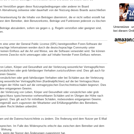
Bei Verstößen gegen diese Nutzungsbedingungen oder anderer im Board
ach Abmahnung zeitweise oder dauerhaft von der Nutzung dieses Boards ausschließen
rantwortung für die Inhalte von Beiträgen übernimmt, die er nicht selbst erstellt hat
est dem Betreiber, dein Benutzerkonto, Beiträge und Funktionen jederzeit zu löschen
Unterstütze 
Beiträge abzuändern, sofern sie gegen o. g. Regeln verstoßen oder geeignet sind,
bei diesen On
en.
 eine unter der General Public License (GPL) bereitgestellten Foren-Software der
achige Informationen werden durch die deutschsprachige Community unter
keinen Einfluss auf die Art und Weise, wie die Software verwendet wird. Sie können
timmte Zwecke nicht untersagen oder auf Inhalte fremder Foren Einfluss nehmen.
von Leben, Körper und Gesundheit und der Verletzung wesentlicher Vertragspflichten
vorsätzlichen oder grob fahrlässigen Verhalten zurückzuführen sind. Dies gilt auch für
genen Gewinn.
orsätzlichen oder grob fahrlässigen Verhalten oder bei Schäden aus der Verletzung
g wesentlicher Vertragspflichten (Kardinalpflichten) auf die bei Vertragsschluss
rigen der Höhe nach auf die vertragstypischen Durchschnittsschäden begrenzt. Dies
ndere entgangenen Gewinn.
der Verletzung von Leben, Körper und Gesundheit oder vorsätzlichen oder grob
tragsschluss typischerweise vorhersehbaren Schäden und im Übrigen der Höhe nach
grenzt. Dies gilt auch für mittelbare Schäden, insbesondere entgangenen Gewinn.
nngemäß auch zugunsten der Mitarbeiter und Erfüllungsgehilfen des Betreibers.
alem Recht bleiben unberührt.
gen und die Datenschutzrichtlinie zu ändern. Die Änderung wird dem Nutzer per E-Mail
rsprechen. Im Falle des Widerspruchs erlischt das zwischen dem Betreiber und dem
r Wirkung.
ich, wenn der Nutzer den Änderungen zugestimmt hat.