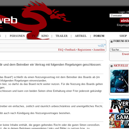
Login |
R
Eingelogg
N
|
PERSONEN
|
TV
|
KINO
|
TRAILER
|
ARTIKEL
|
FORUM
SHOP
FORUM-SU
FAQ
•
Feedback
•
Registrieren
•
Anmelden
Erwei
 dir und dem Betreiber ein Vertrag mit folgenden Regelungen geschlossen:
AKTUELLE
„das Board“) schließt du einen Nutzungsvertrag mit dem Betreiber des Boards ab (im
nachfolgenden Regelungen einverstanden.
 bist, so darfst du das Board nicht weiter nutzen. Für die Nutzung des Boards gelten
ngen.
chlossen und kann von beiden Seiten ohne Einhaltung einer Frist jederzeit gekündigt
treiber ein einfaches, zeitlich und räumlich unbeschränktes und unentgeltliches Recht,
eibt auch nach Kündigung des Nutzungsvertrages bestehen.
 er keine Inhalte enthält, die gegen geltendes Recht oder die guten Sitten verstoßen.
t, die in deinen Beiträgen verwendeten Links und Bilder zu setzen bzw. zu