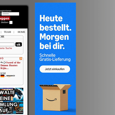
egistrieren
t bleiben
|
TEAM
|
HOME
CHE
terte Suche
 VÖ
Sword of the
Demon Hunter:
Kijin...
KSM
•