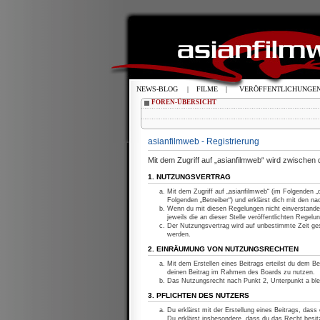
NEWS-BLOG
|
FILME
|
VERÖFFENTLICHUNGE
FOREN-ÜBERSICHT
asianfilmweb - Registrierung
Mit dem Zugriff auf „asianfilmweb“ wird zwischen
1. NUTZUNGSVERTRAG
Mit dem Zugriff auf „asianfilmweb“ (im Folgenden 
Folgenden „Betreiber“) und erklärst dich mit den 
Wenn du mit diesen Regelungen nicht einverstanden
jeweils die an dieser Stelle veröffentlichten Regelu
Der Nutzungsvertrag wird auf unbestimmte Zeit ges
werden.
2. EINRÄUMUNG VON NUTZUNGSRECHTEN
Mit dem Erstellen eines Beitrags erteilst du dem Be
deinen Beitrag im Rahmen des Boards zu nutzen.
Das Nutzungsrecht nach Punkt 2, Unterpunkt a bl
3. PFLICHTEN DES NUTZERS
Du erklärst mit der Erstellung eines Beitrags, dass
Du erklärst insbesondere, dass du das Recht besitz