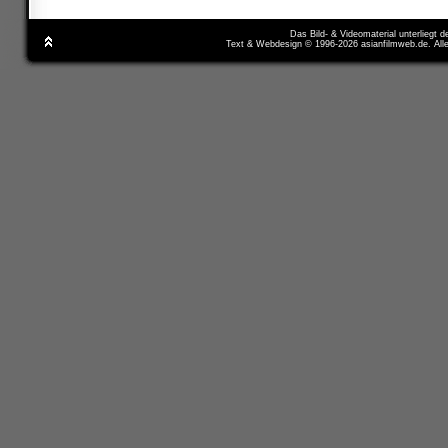
Das Bild- & Videomaterial unterliegt 
Text & Webdesign © 1996-2026 asianfilmweb.de. All