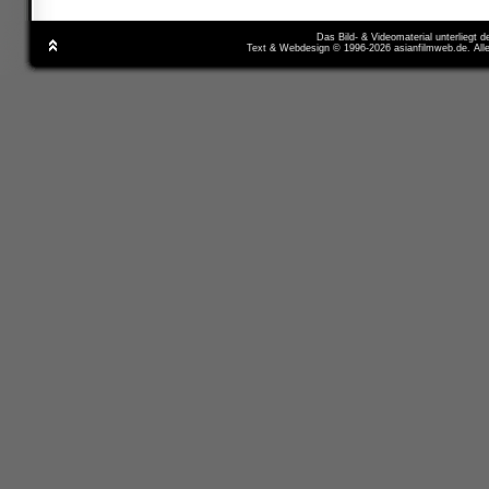
Das Bild- & Videomaterial unterliegt 
Text & Webdesign © 1996-2026 asianfilmweb.de. All