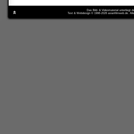
Das Bild- & Videomaterial unterliegt 
Text & Webdesign © 1996-2026 asianfilmweb.de. All