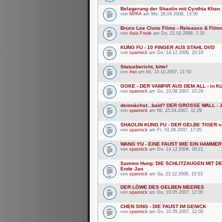
Belagerung der Shaolin mit Cynthia Khan
von
MPAA
am Mo, 28.04.2008, 13:56
Bruce Lee Clone Filme - Releases & Film
von
Asia Freak
am Do, 21.02.2008, 2:30
KUNG FU - 10 FINGER AUS STAHL DVD
von
spannick
am Do, 14.12.2006, 20:19
Statusbericht, bitte!
von
Awi
am Mi, 10.10.2007, 21:50
GOKE - DER VAMPIR AUS DEM ALL - in Kü
von
spannick
am Do, 23.08.2007, 15:29
demnächst...bald? DER GROSSE WALL - 
von
spannick
am Mi, 25.04.2007, 11:29
SHAOLIN KUNG FU - DER GELBE TIGER v
von
spannick
am Fr, 01.06.2007, 17:05
WANG YU - EINE FAUST WIE EIN HAMMER
von
spannick
am Do, 14.12.2006, 20:21
Sammo Hung: DIE SCHLITZAUGEN MIT 
Ende Jan
von
spannick
am Sa, 23.12.2006, 15:53
DER LÖWE DES GELBEN MEERES
von
spannick
am Do, 10.05.2007, 12:00
CHEN SING - DIE FAUST IM GENICK
von
spannick
am Do, 10.05.2007, 12:00