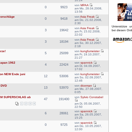
10:24
von
MPAA
0
9923
am Mo, 28.04.2008,
13:56
vorschläge
von
Asia Freak
0
9418
am Do, 21.02.2008,
2:30
Unterstütze 
von
Asia Freak
3
19642
bei diesen On
am Fr, 15.02.2008,
22:02
von
Asia Freak
3
18194
am So, 30.12.2007,
2:18
rze!
von
kungfumeister
5
25099
am Fr, 19.10.2007,
21:27
Japan 1962
von
spannick
4
22424
am Di, 04.09.2007,
17:02
on NEW Ende juni
von
kungfumeister
12
53006
am So, 02.09.2007,
12:46
 DVD
von
diceman
13
53970
am Mo, 27.08.2007,
0:05
DEM SUPERSCHLAG ab
von
Sylvio Constabel
47
191400
am Di, 05.06.2007,
1
2
3
4
22:50
von
spannick
6
28061
am Sa, 26.05.2007,
15:25
von
spannick
0
9725
am Do, 10.05.2007,
12:00