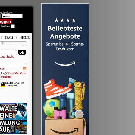
egistrieren
t bleiben
|
TEAM
|
HOME
CHE
terte Suche
 VÖ
Hear Me: Our
Summer
Busch Media Group
•