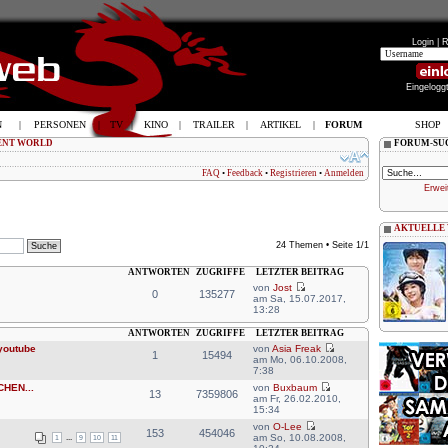
Login |
R
Eingelogg
N
|
PERSONEN
|
TV
|
KINO
|
TRAILER
|
ARTIKEL
|
FORUM
SHOP
ENT WORLD
FORUM-SU
FAQ
•
Feedback
•
Registrieren
•
Anmelden
Erwei
AKTUELLE
24 Themen • Seite
1
/
1
ANTWORTEN
ZUGRIFFE
LETZTER BEITRAG
von
Jost
0
135277
am Sa, 15.07.2017,
13:28
ANTWORTEN
ZUGRIFFE
LETZTER BEITRAG
 youtube
von
Asia Freak
1
15494
am Mo, 06.10.2008,
7:38
HEN...
von
Buxbaum
13
7359806
am Fr, 26.02.2010,
15:34
von
O-Lee
153
454046
am So, 10.08.2008,
1
...
9
10
11