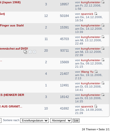
 (Japan 1968)
von
kungfumeister
3
18957
am Fr, 22.12.2006,
1:58
et)
von
spannick
12
50184
am Do, 14.12.2006,
16:54
Finger aus Stahl
von
kungfumeister
2
15391
am Do, 14.12.2006,
13:39
von
kungfumeister
11
45703
am Mi, 13.12.2006,
22:49
emnächst auf DVD!
von
kungfumeister
20
93711
am Mi, 13.12.2006,
1
2
22:39
..
von
kungfumeister
2
15669
am Sa, 09.12.2006,
21:15
von
Wang Yu
4
21407
am So, 19.11.2006,
2:13
von
kungfumeister
1
12491
am Di, 03.10.2006,
14:41
ES (HENKER DER
von
kungfumeister
3
18142
am Di, 03.10.2006,
14:35
 AUS GRANIT...
von
spannick
10
41692
am Do, 14.09.2006,
21:29
Sortiere nach
24 Themen • Seite
1
/
1