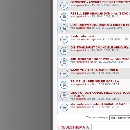
GENOCIDE - ANGRIFF DER KILLERBIENEN
von
spannick
am Mi, 20.12.2006, 20:56
REBELL DER SHAOLIN DVD Infos (2 DVD S
von
spannick
am Mi, 26.04.2006, 18:16
Eine Faust wie ein Hammer & Kung Fu 10 
von
easternfreak
am Do, 14.12.2006, 9:46
Kaufen aber wo?
von
Der weisse Tiger
am Di, 19.09.2006, 10:00
DIE STAHLFAUST (INVINCIBLE ARMOUR) d
von
spannick
am Mi, 26.04.2006, 18:11
bitte bringt noch mehr dvds ......viel mehr..
von
kungfumeister
am Sa, 29.04.2006, 2:58
WANG YU - DER KARATEBOMBER
von
spannick
am Do, 14.09.2006, 21:28
BRUCE LE - DER GELBE GORILLA
von
spannick
am Do, 14.09.2006, 21:24
LING FU - DER KARATE-KILLER DES TOD
SHAOLIN)
von
spannick
am Do, 14.09.2006, 21:19
als nächstes erscheint KARATE-KÄMPFER
von
spannick
am So, 07.05.2006, 21:22
Themen anzeigen:
Neues Thema erstellen