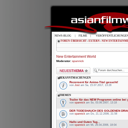
NEWS-BLOG
|
FILME
|
VERÖFFENTLICHUNGE
FOREN-ÜBERSICHT
‹
EXTERN
‹
NEW ENTERTAINM
New Entertainment World
Moderator:
spannick
Neues Thema erstellen
BEKANNTMACHUNGEN
Rezensent für Anime-Titel gesucht!
von
Jost
am Sa, 15.07.2017, 13:28
THEMEN
Trailer für das NEW Programm online bei
von
spannick
am So, 03.06.2007, 13:18
DER TODESHAUCH DES GOLDENEN DRAC
von
spannick
am Do, 21.12.2006, 21:58
Hallo und Guten Tag...
von
spannick
am Mi, 26.04.2006, 18:04