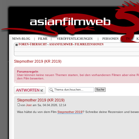
NEWS-BLOG
|
FILME
|
VERÖFFENTLICHUNGEN
|
PERSONEN
|
TV
|
K
FOREN-ÜBERSICHT
‹
ASIANFILMWEB
‹
FILMREZENSIONEN
Stepmother 2019 (KR 2019)
Forumsregeln
User können keine neuen Themen starten, bei den vorhandenen Filmen aber eine Re
den Film bewerten.
Antwort schreiben
Stepmother 2019 (KR 2019)
von
Jost
am Sa, 04.04.2026, 12:14
Was hältst du von dem Film
Stepmother 2019
? Schreibe deine Rezension und bewer