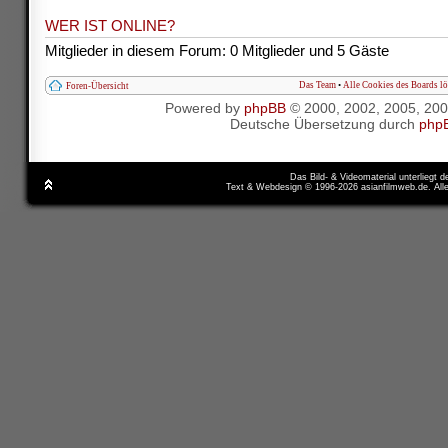
WER IST ONLINE?
Mitglieder in diesem Forum: 0 Mitglieder und 5 Gäste
Das Team
•
Alle Cookies des Boards l
Foren-Übersicht
Powered by
phpBB
© 2000, 2002, 2005, 20
Deutsche Übersetzung durch
php
Das Bild- & Videomaterial unterliegt 
Text & Webdesign © 1996-2026 asianfilmweb.de. All