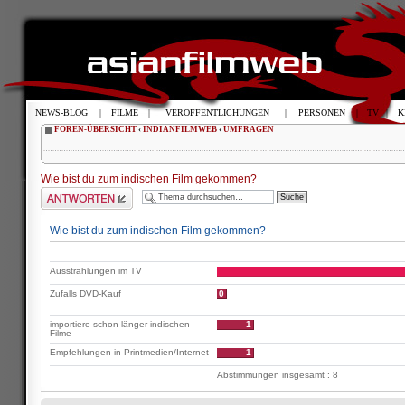
NEWS-BLOG
|
FILME
|
VERÖFFENTLICHUNGEN
|
PERSONEN
|
TV
|
K
FOREN-ÜBERSICHT
‹
INDIANFILMWEB
‹
UMFRAGEN
Wie bist du zum indischen Film gekommen?
Antwort schreiben
Wie bist du zum indischen Film gekommen?
Ausstrahlungen im TV
Zufalls DVD-Kauf
0
importiere schon länger indischen
1
Filme
Empfehlungen in Printmedien/Internet
1
Abstimmungen insgesamt : 8