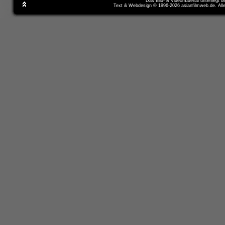
Das Bild- & Videomaterial unterliegt 
Text & Webdesign © 1996-2026 asianfilmweb.de. All