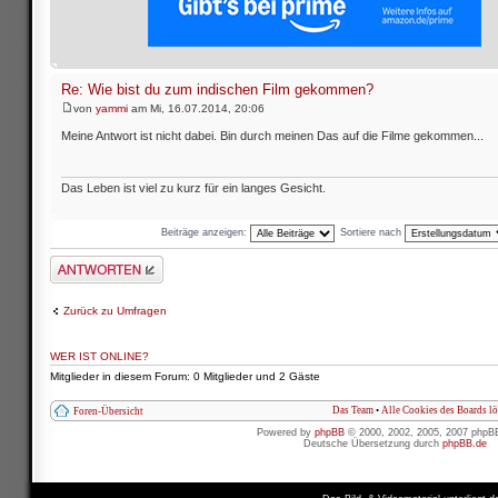
Re: Wie bist du zum indischen Film gekommen?
von
yammi
am Mi, 16.07.2014, 20:06
Meine Antwort ist nicht dabei. Bin durch meinen Das auf die Filme gekommen...
Das Leben ist viel zu kurz für ein langes Gesicht.
Beiträge anzeigen:
Sortiere nach
Antwort schreiben
Zurück zu Umfragen
WER IST ONLINE?
Mitglieder in diesem Forum: 0 Mitglieder und 2 Gäste
Das Team
•
Alle Cookies des Boards l
Foren-Übersicht
Powered by
phpBB
© 2000, 2002, 2005, 2007 phpB
Deutsche Übersetzung durch
phpBB.de