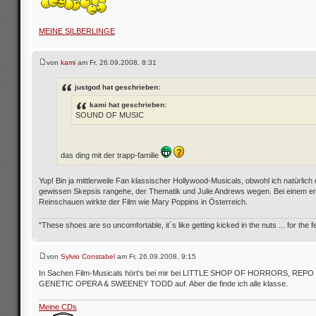
MEINE SILBERLINGE
von
kami
am Fr, 26.09.2008, 8:31
justgod hat geschrieben:
kami hat geschrieben:
SOUND OF MUSIC
das ding mit der trapp-familie
Yup! Bin ja mittlerweile Fan klassischer Hollywood-Musicals, obwohl ich natürlich 
gewissen Skepsis rangehe, der Thematik und Julie Andrews wegen. Bei einem e
Reinschauen wirkte der Film wie Mary Poppins in Österreich.
"These shoes are so uncomfortable, it´s like getting kicked in the nuts ... for the fe
von
Sylvio Constabel
am Fr, 26.09.2008, 9:15
In Sachen Film-Musicals hört's bei mir bei LITTLE SHOP OF HORRORS, REPO
GENETIC OPERA & SWEENEY TODD auf. Aber die finde ich alle klasse.
Meine CDs