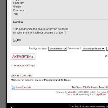
Chakram
Ghajini
Pournami
Yogi
Daniela
" Do not despise the snake for having no horns,
for who is to say it will not become a dragon ? "
Beiträge anzeigen:
Sortiere nach
Antwort schreiben
16
Zurück zu Off-Topic
WER IST ONLINE?
Mitglieder in diesem Forum: 0 Mitglieder und 25 Gäste
Das Team
•
Alle Cookies des Boards l
Foren-Übersicht
Powered by
phpBB
© 2000, 2002, 2005, 2007 phpB
Deutsche Übersetzung durch
phpBB.de
Das Bild- & Videomaterial unterliegt 