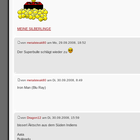
MEINE SILBERLINGE
von
metalsteak80
am Mo, 29.09.2008, 18:52
Der Superbulle schlägt wieder zu
von
metalsteak80
am Di, 30.09.2008, 8:49
Iron Man (Blu Ray)
von
Dragon12
am Di, 30.09.2008, 15:59
bisserl Äktschn aus dem Süden Indiens
Aata
Bujjigadu