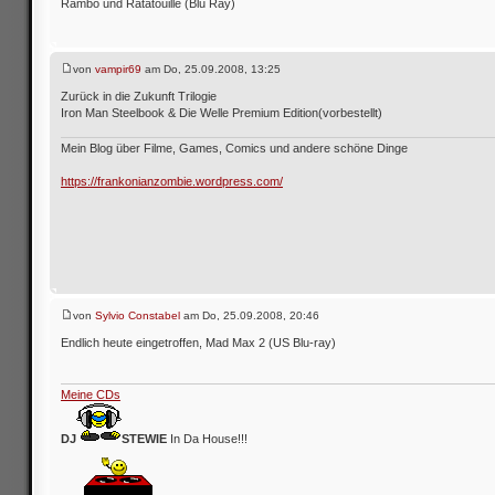
Rambo und Ratatouille (Blu Ray)
von
vampir69
am Do, 25.09.2008, 13:25
Zurück in die Zukunft Trilogie
Iron Man Steelbook & Die Welle Premium Edition(vorbestellt)
Mein Blog über Filme, Games, Comics und andere schöne Dinge
https://frankonianzombie.wordpress.com/
von
Sylvio Constabel
am Do, 25.09.2008, 20:46
Endlich heute eingetroffen, Mad Max 2 (US Blu-ray)
Meine CDs
DJ
STEWIE
In Da House!!!