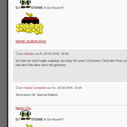
DJ
STEWIE
In Da House!!!
MEINE SILBERLINGE
von
Greebo
am Fr, 26.09.2008, 18:08
Ich hab mir mal Fragile zugelegt, bei ebay für unter 5 Euronen. Fand den Preis 
hab den Film aber noch net gesehen.
von
Sylvio Constabel
am So, 28.09.2008, 19:49
Severance (dt. Special Edition)
Meine CDs
DJ
STEWIE
In Da House!!!