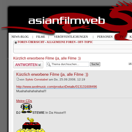
NEWS-BLOG
|
FILME
|
VERÖFFENTLICHUNGEN
|
PERSONEN
|
TV
|
K
FOREN-ÜBERSICHT
‹
ALLGEMEINE FOREN
‹
OFF-TOPIC
Kürzlich erworbene Filme (ja, alle Filme :))
Antwort schreiben
16
Kürzlich erworbene Filme (ja, alle Filme :))
von
Sylvio Constabel
am Do, 25.09.2008, 12:19
http://www.axelmusic.com/productDetails/013131608496
Muahahahahahaha!!!
Meine CDs
DJ
STEWIE
In Da House!!!