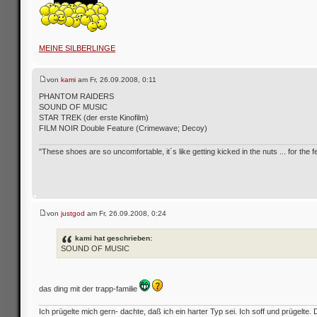
MEINE SILBERLINGE
von
kami
am Fr, 26.09.2008, 0:11
PHANTOM RAIDERS
SOUND OF MUSIC
STAR TREK (der erste Kinofilm)
FILM NOIR Double Feature (Crimewave; Decoy)
"These shoes are so uncomfortable, it´s like getting kicked in the nuts ... for the fe
von
justgod
am Fr, 26.09.2008, 0:24
kami hat geschrieben:
SOUND OF MUSIC
das ding mit der trapp-familie
Ich prügelte mich gern- dachte, daß ich ein harter Typ sei. Ich soff und prügelte. 