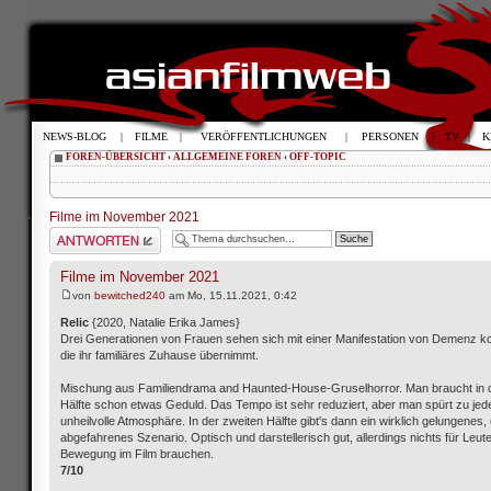
NEWS-BLOG
|
FILME
|
VERÖFFENTLICHUNGEN
|
PERSONEN
|
TV
|
K
FOREN-ÜBERSICHT
‹
ALLGEMEINE FOREN
‹
OFF-TOPIC
Filme im November 2021
Antwort schreiben
Filme im November 2021
von
bewitched240
am Mo, 15.11.2021, 0:42
Relic
{2020, Natalie Erika James}
Drei Generationen von Frauen sehen sich mit einer Manifestation von Demenz kon
die ihr familiäres Zuhause übernimmt.
Mischung aus Familiendrama and Haunted-House-Gruselhorror. Man braucht in d
Hälfte schon etwas Geduld. Das Tempo ist sehr reduziert, aber man spürt zu jede
unheilvolle Atmosphäre. In der zweiten Hälfte gibt's dann ein wirklich gelungenes,
abgefahrenes Szenario. Optisch und darstellerisch gut, allerdings nichts für Leute
Bewegung im Film brauchen.
7/10