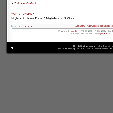
Zurück zu Off-Topic
WER IST ONLINE?
Mitglieder in diesem Forum: 0 Mitglieder und 22 Gäste
Das Team
•
Alle Cookies des Boards l
Foren-Übersicht
Powered by
phpBB
© 2000, 2002, 2005, 2007 phpB
Deutsche Übersetzung durch
phpBB.de
Das Bild- & Videomaterial unterliegt 
Text & Webdesign © 1996-2026 asianfilmweb.de. All