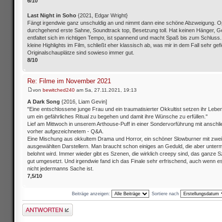
6/10​
Last Night in Soho
{2021, Edgar Wright}
Fängt irgendwie ganz unschuldig an und nimmt dann eine schöne Abzweigung. Op
durchgehend erste Sahne, Soundtrack top, Besetzung toll. Hat keinen Hänger, G
entfaltet sich im richtigen Tempo, ist spannend und macht Spaß bis zum Schluss. 
kleine Highlights im Film, schließt eher klassisch ab, was mir in dem Fall sehr gef
Originalschauplätze sind sowieso immer gut.
8/10
Re: Filme im November 2021
von
bewitched240
am Sa, 27.11.2021, 19:13
A Dark Song
{2016, Liam Gevin]
"Eine entschlossene junge Frau und ein traumatisierter Okkultist setzen ihr Leben
um ein gefährliches Ritual zu begehen und damit ihre Wünsche zu erfüllen."
Lief am Mittwoch in unserem Arthouse-Puff in einer Sondervorführung mit anschl
vorher aufgezeichnetem - Q&A.
Eine Mischung aus okkultem Drama und Horror, ein schöner Slowburner mit zwei
ausgewählten Darstellern. Man braucht schon einiges an Geduld, die aber unterm
belohnt wird. Immer wieder gibt es Szenen, die wirklich creepy sind, das ganze Sz
gut umgesetzt. Und irgendwie fand ich das Finale sehr erfrischend, auch wenn e
nicht jedermanns Sache ist.
7,5/10
Beiträge anzeigen:
Sortiere nach
Antwort schreiben