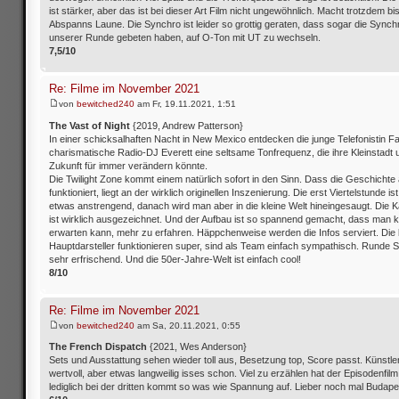
ist stärker, aber das ist bei dieser Art Film nicht ungewöhnlich. Macht trotzdem b
Abspanns Laune. Die Synchro ist leider so grottig geraten, dass sogar die Synch
unserer Runde gebeten haben, auf O-Ton mit UT zu wechseln.
7,5/10
Re: Filme im November 2021
von
bewitched240
am Fr, 19.11.2021, 1:51
The Vast of Night
{2019, Andrew Patterson}
In einer schicksalhaften Nacht in New Mexico entdecken die junge Telefonistin F
charismatische Radio-DJ Everett eine seltsame Tonfrequenz, die ihre Kleinstadt 
Zukunft für immer verändern könnte.
Die Twilight Zone kommt einem natürlich sofort in den Sinn. Dass die Geschichte a
funktioniert, liegt an der wirklich originellen Inszenierung. Die erst Viertelstunde i
etwas anstrengend, danach wird man aber in die kleine Welt hineingesaugt. Die 
ist wirklich ausgezeichnet. Und der Aufbau ist so spannend gemacht, dass man
erwarten kann, mehr zu erfahren. Häppchenweise werden die Infos serviert. Die
Hauptdarsteller funktionieren super, sind als Team einfach sympathisch. Runde 
sehr erfrischend. Und die 50er-Jahre-Welt ist einfach cool!
8/10
Re: Filme im November 2021
von
bewitched240
am Sa, 20.11.2021, 0:55
The French Dispatch
{2021, Wes Anderson}
Sets und Ausstattung sehen wieder toll aus, Besetzung top, Score passt. Künstle
wertvoll, aber etwas langweilig isses schon. Viel zu erzählen hat der Episodenfilm 
lediglich bei der dritten kommt so was wie Spannung auf. Lieber noch mal Budap