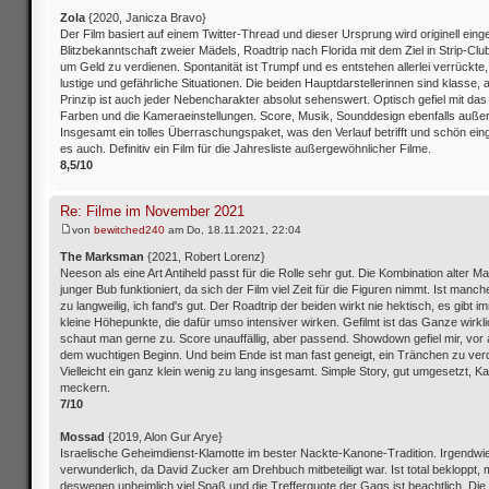
Zola
{2020, Janicza Bravo}
Der Film basiert auf einem Twitter-Thread und dieser Ursprung wird originell einge
Blitzbekanntschaft zweier Mädels, Roadtrip nach Florida mit dem Ziel in Strip-Cl
um Geld zu verdienen. Spontanität ist Trumpf und es entstehen allerlei verrückte, 
lustige und gefährliche Situationen. Die beiden Hauptdarstellerinnen sind klasse, 
Prinzip ist auch jeder Nebencharakter absolut sehenswert. Optisch gefiel mit das 
Farben und die Kameraeinstellungen. Score, Musik, Sounddesign ebenfalls auße
Insgesamt ein tolles Überraschungspaket, was den Verlauf betrifft und schön eing
es auch. Definitiv ein Film für die Jahresliste außergewöhnlicher Filme.
8,5/10
Re: Filme im November 2021
von
bewitched240
am Do, 18.11.2021, 22:04
The Marksman
{2021, Robert Lorenz}
Neeson als eine Art Antiheld passt für die Rolle sehr gut. Die Kombination alter M
junger Bub funktioniert, da sich der Film viel Zeit für die Figuren nimmt. Ist man
zu langweilig, ich fand's gut. Der Roadtrip der beiden wirkt nie hektisch, es gibt 
kleine Höhepunkte, die dafür umso intensiver wirken. Gefilmt ist das Ganze wirkli
schaut man gerne zu. Score unauffällig, aber passend. Showdown gefiel mir, vor 
dem wuchtigen Beginn. Und beim Ende ist man fast geneigt, ein Tränchen zu ver
Vielleicht ein ganz klein wenig zu lang insgesamt. Simple Story, gut umgesetzt, K
meckern.
7/10
Mossad
{2019, Alon Gur Arye}
Israelische Geheimdienst-Klamotte im bester Nackte-Kanone-Tradition. Irgendwie
verwunderlich, da David Zucker am Drehbuch mitbeteiligt war. Ist total bekloppt,
deswegen unheimlich viel Spaß und die Trefferquote der Gags ist beachtlich. Die 