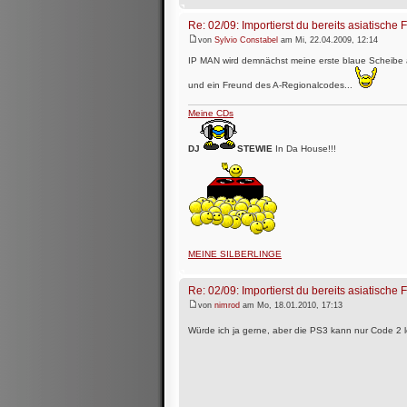
Re: 02/09: Importierst du bereits asiatische 
von
Sylvio Constabel
am Mi, 22.04.2009, 12:14
IP MAN wird demnächst meine erste blaue Scheibe
und ein Freund des A-Regionalcodes...
Meine CDs
DJ
STEWIE
In Da House!!!
MEINE SILBERLINGE
Re: 02/09: Importierst du bereits asiatische 
von
nimrod
am Mo, 18.01.2010, 17:13
Würde ich ja gerne, aber die PS3 kann nur Code 2