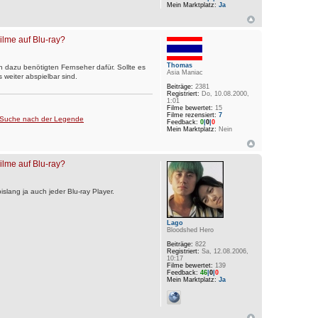
Mein Marktplatz:
Ja
Filme auf Blu-ray?
Thomas
 dazu benötigten Fernseher dafür. Sollte es
Asia Maniac
 weiter abspielbar sind.
Beiträge:
2381
Registriert:
Do, 10.08.2000,
1:01
Filme bewertet:
15
Filme rezensiert:
7
e Suche nach der Legende
Feedback:
0
|
0
|
0
Mein Marktplatz:
Nein
Filme auf Blu-ray?
slang ja auch jeder Blu-ray Player.
Lago
Bloodshed Hero
Beiträge:
822
Registriert:
Sa, 12.08.2006,
10:17
Filme bewertet:
139
Feedback:
46
|
0
|
0
Mein Marktplatz:
Ja