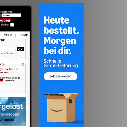
egistrieren
t bleiben
|
TEAM
|
HOME
CHE
terte Suche
 VÖ
Sword of the
Demon Hunter:
Kijin...
KSM
•