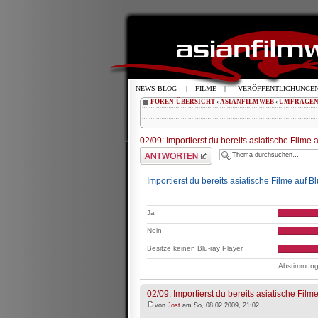
NEWS-BLOG
|
FILME
|
VERÖFFENTLICHUNGE
FOREN-ÜBERSICHT
‹
ASIANFILMWEB
‹
UMFRAGE
02/09: Importierst du bereits asiatische Filme 
Antwort schreiben
Importierst du bereits asiatische Filme auf B
Ja
Nein
Besitze keinen Blu-ray Player
Abstimmung
02/09: Importierst du bereits asiatische Film
von
Jost
am So, 08.02.2009, 21:02