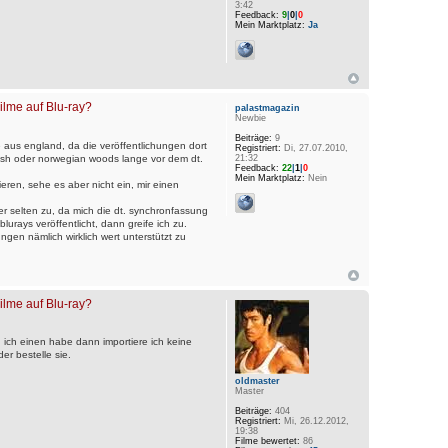
3:42
Feedback:
9
|
0
|
0
Mein Marktplatz:
Ja
Filme auf Blu-ray?
palastmagazin
Newbie
Beiträge:
9
e aus england, da die veröffentlichungen dort
Registriert:
Di, 27.07.2010,
d fish oder norwegian woods lange vor dem dt.
21:32
Feedback:
22
|
1
|
0
Mein Marktplatz:
Nein
eren, sehe es aber nicht ein, mir einen
her selten zu, da mich die dt. synchronfassung
blurays veröffentlicht, dann greife ich zu.
ngen nämlich wirklich wert unterstützt zu
Filme auf Blu-ray?
 ich einen habe dann importiere ich keine
er bestelle sie.
oldmaster
Master
Beiträge:
404
Registriert:
Mi, 26.12.2012,
19:38
Filme bewertet:
86