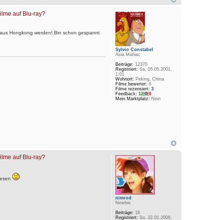
Filme auf Blu-ray?
 aus Hongkong werden! Bin schon gespannt
Sylvio Constabel
Asia Maniac
Beiträge:
12370
Registriert:
Sa, 05.05.2001,
1:01
Wohnort:
Peking, China
Filme bewertet:
6
Filme rezensiert:
3
Feedback:
12
|
0
|
0
Mein Marktplatz:
Nein
Filme auf Blu-ray?
 lesen
nimrod
Newbie
Beiträge:
18
Registriert:
So, 22.01.2006,