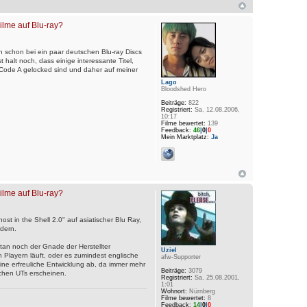
Filme auf Blu-ray?
ch schon bei ein paar deutschen Blu-ray Discs
t halt noch, dass einige interessante Titel,
Code A gelocked sind und daher auf meiner
Lago
Bloodshed Hero
Beiträge:
822
Registriert:
Sa, 12.08.2006,
10:17
Filme bewertet:
139
Feedback:
46
|
0
|
0
Mein Marktplatz:
Ja
Filme auf Blu-ray?
ost in the Shell 2.0" auf asiatischer Blu Ray,
dern.
an noch der Gnade der Herstellter
Uziel
n Playern läuft, oder es zumindest englische
afw-Supporter
ine erfreuliche Entwicklung ab, da immer mehr
Beiträge:
3079
schen UTs erscheinen.
Registriert:
Sa, 25.08.2001,
1:01
Wohnort:
Nürnberg
Filme bewertet:
8
Feedback:
14
|
0
|
0