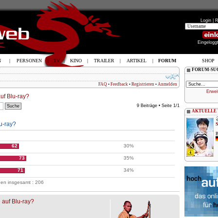
Login |
R
Eingelogg
N
|
PERSONEN
|
TV
|
KINO
|
TRAILER
|
ARTIKEL
|
FORUM
SHOP
N
FORUM-SU
FAQ
•
Feedback
•
Registrieren
•
Anmelden
Erwei
auf Blu-ray?
9 Beiträge • Seite
1
/
1
AKTUELLE
lu-ray?
62
30%
73
35%
71
34%
en insgesamt : 206
e auf Blu-ray?