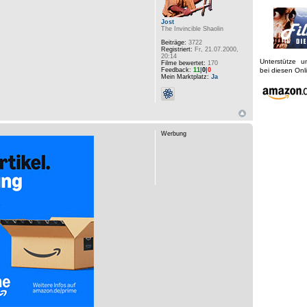
Jost
The Invincible Shaolin
Beiträge:
3722
Registriert:
Fr, 21.07.2000,
20:14
Unterstütze 
Filme bewertet:
170
Feedback:
11
|
0
|
0
bei diesen On
Mein Marktplatz:
Ja
Werbung