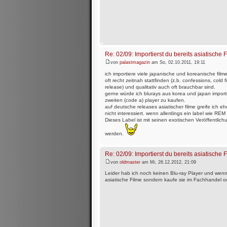
Re: 02/09: Importierst du bereits asiatische 
von
palastmagazin
am So, 02.10.2011, 19:11
ich importiere viele japanische und koreanische film
oft recht zeitnah stattfinden (z.b. confessions, col
release) und qualitativ auch oft brauchbar sind.
gerne würde ich blurays aus korea und japan importi
zweiten (code a) player zu kaufen.
auf deutsche releases asiatischer filme greife ich e
nicht interessiert. wenn allerdings ein label wie REM 
Dieses Label ist mit seinen exotischen Veröffentlichu
werden.
Re: 02/09: Importierst du bereits asiatische 
von
oldmaster
am Mi, 26.12.2012, 21:09
Leider hab ich noch keinen Blu-ray Player und wenn
asiatische Filme sondern kaufe sie im Fachhandel od