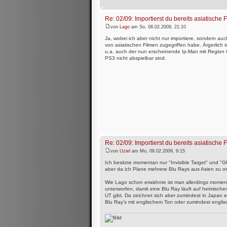
Re: 02/09: Importierst du bereits asiatische 
von
Lago
am So, 08.02.2009, 21:10
Ja, wobei ich aber nicht nur importiere, sondern au
von asiatischen Filmen zugegriffen habe. Ärgerlich is
u.a. auch der nun erscheinende Ip-Man mit Region 
PS3 nicht abspielbar sind.
Re: 02/09: Importierst du bereits asiatische 
von
Uziel
am Mo, 09.02.2009, 9:15
Ich besitzte momentan nur "Invisible Target" und "Gh
aber da ich Plane mehrere Blu Rays aus Asien zu or
Wie Lago schon erwähnte ist man allerdings moment
unterworfen, damit eine Blu Ray läuft auf heimische
UT gibt. Da zeichnet sich aber zumindest in Japan e
Blu Ray's mit englischem Ton oder zumindest engli