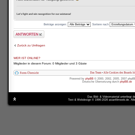
Let's fight and win recognition for our existance!
Beiträge anzeigen:
Sortiere nach
Antwort schreiben
Zurück zu Umfragen
WER IST ONLINE?
Mitglieder in diesem Forum: 0 Mitglieder und 3 Gäste
Das Team
•
Alle Cookies des Boards l
Foren-Übersicht
Powered by
phpBB
© 2000, 2002, 2005, 2007 phpB
Deutsche Übersetzung durch
phpBB.de
Das Bild- & Videomaterial unterliegt 
Text & Webdesign © 1996-2026 asianfilmweb.de. All