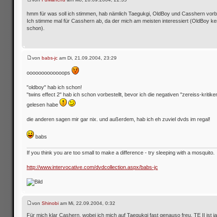
hmm für was soll ich stimmen, hab nämlich Taegukgi, OldBoy und Casshern vorb
Ich stimme mal für Casshern ab, da der mich am meisten interessiert (OldBoy ken
schon).
von
babs-jc
am Di, 21.09.2004, 23:29
ooooooooooooops
"oldboy" hab ich schon!
"twins effect 2" hab ich schon vorbestellt, bevor ich die negativen "zereiss-kritik
gelesen habe
die anderen sagen mir gar nix. und außerdem, hab ich eh zuviel dvds im regal!
babs
If you think you are too small to make a difference - try sleeping with a mosquito.
http://www.intervocative.com/dvdcollection.aspx/babs-jc
von
Shinobi
am Mi, 22.09.2004, 0:32
Für mich klar Cashern, wobei ich mich auf Taegukgi fast genauso freu. TE II ist j