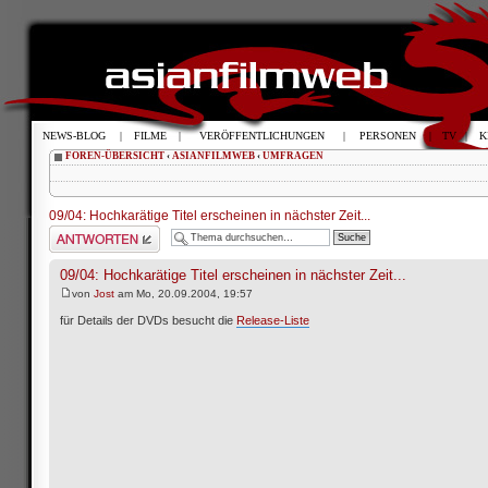
NEWS-BLOG
|
FILME
|
VERÖFFENTLICHUNGEN
|
PERSONEN
|
TV
|
K
FOREN-ÜBERSICHT
‹
ASIANFILMWEB
‹
UMFRAGEN
09/04: Hochkarätige Titel erscheinen in nächster Zeit...
Antwort schreiben
09/04: Hochkarätige Titel erscheinen in nächster Zeit...
von
Jost
am Mo, 20.09.2004, 19:57
für Details der DVDs besucht die
Release-Liste