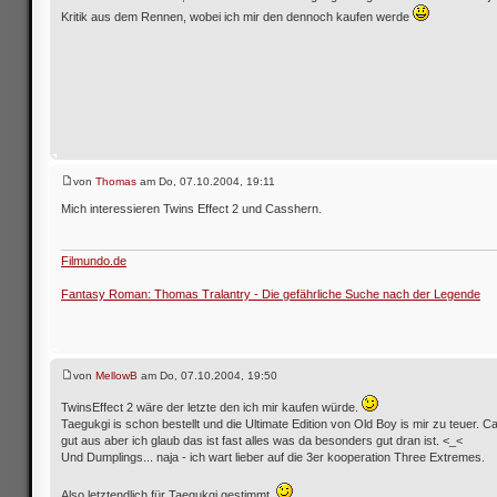
Kritik aus dem Rennen, wobei ich mir den dennoch kaufen werde
von
Thomas
am Do, 07.10.2004, 19:11
Mich interessieren Twins Effect 2 und Casshern.
Filmundo.de
Fantasy Roman: Thomas Tralantry - Die gefährliche Suche nach der Legende
von
MellowB
am Do, 07.10.2004, 19:50
TwinsEffect 2 wäre der letzte den ich mir kaufen würde.
Taegukgi is schon bestellt und die Ultimate Edition von Old Boy is mir zu teuer. 
gut aus aber ich glaub das ist fast alles was da besonders gut dran ist. <_<
Und Dumplings... naja - ich wart lieber auf die 3er kooperation Three Extremes.
Also letztendlich für Taegukgi gestimmt.