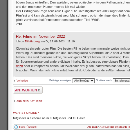
bösen Jungs eintreffen. Den spröden, osteuropäischen - in dem Fall ungarische
und den trockenen Humor mochte ich mal wieder.
Der Erstling von Regisseur Attila Gigor "The Investigator" lief 2008 sogar auf de
Filmfest und kam da ziemlich gut weg. Mal schauen, ob ich den irgendwo finden k
gibt's zumindest bei Prime unter dem deutschen Titel "Wild".
7/10
Re: Filme im November 2022
von
DirkHuberg
am Di, 17.09.2024, 11:19
Clown ist ein sehr guter Film. Die besten Filme bekommen normalerweise nicht so
Werbung. Zumindest glaube ich das. Ich mag keine Superfilme, die 2 oder 3 Mo
haben. Das sind meistens Filme, die kein gutes Skript haben. Nur Werbung. Das G
für Sportereignisse und andere digitale Inhalte. Es ist besser, eine digitale Plattf
dazn
oder eurosport zu haben. Mit zwei oder drei guten Plattformen hast du alles
brauchst. Wenn du mehr Filme willst, kannst du Codi oder andere Alternativen nu
Beiträge anzeigen:
Sortiere nach
Vorherige
Antwort schreiben
Zurück zu Off-Topic
WER IST ONLINE?
Mitglieder in diesem Forum: 0 Mitglieder und 10 Gäste
Das Team
•
Alle Cookies des Boards l
Foren-Übersicht