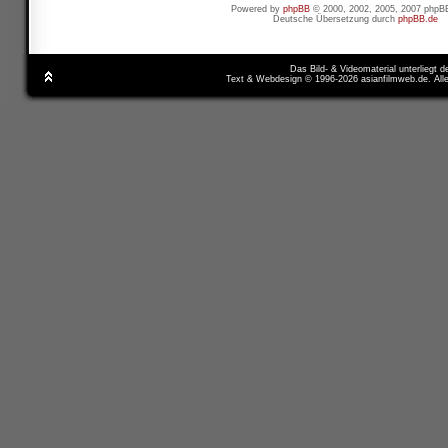
Powered by
phpBB
© 2000, 2002, 2005, 2007 phpB
Deutsche Übersetzung durch
phpBB.de
Das Bild- & Videomaterial unterliegt 
Text & Webdesign © 1996-2026 asianfilmweb.de. All