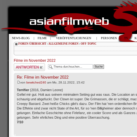
NEWS-BLOG
|
FILME
|
VERÖFFENTLICHUNGEN
|
PERSONEN
|
TV
|
K
FOREN-ÜBERSICHT
‹
ALLGEMEINE FOREN
‹
OFF-TOPIC
Filme im November 2022
Antwort schreiben
Re: Filme im November 2022
von
bewitched240
am Mo, 28.11.2022, 15:42
Terrifier
{2016, Damien Leone}
Gefiel mir gut. Holt aus seinem minimalem Setting gut was raus. Die Location an s
schaurig und abgefuckt. Der Clown ist super. Die Grimassen, die er schlägt, ma
Creepy Bastard. Zwei heiße Chicks gibt's dazu. Der Film hat 'nen ordentlichen Bru
Die Effekte sind zwar nicht State of the Art, für so 'nen Billigheimer aber dennoch
gelungen. Einfache Geschichte ohne Firlefanz, ein cooler Score und als Ganzes 
gelungen. Sehr ehrliches Ding und eine positive Überraschung.
7/10