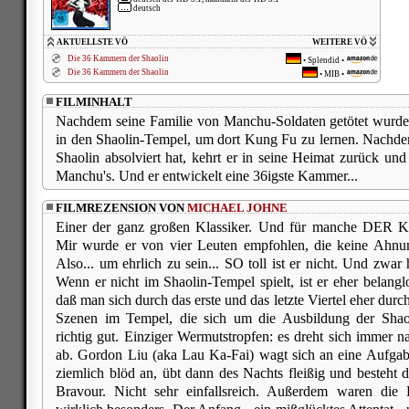
deutsch
AKTUELLSTE VÖ
WEITERE VÖ
Die 36 Kammern der Shaolin
•
Splendid
•
Die 36 Kammern der Shaolin
•
MIB
•
FILMINHALT
Nachdem seine Familie von Manchu-Soldaten getötet wurde, 
in den Shaolin-Tempel, um dort Kung Fu zu lernen. Nachd
Shaolin absolviert hat, kehrt er in seine Heimat zurück und
Manchu's. Und er entwickelt eine 36igste Kammer...
FILMREZENSION VON
MICHAEL JOHNE
Einer der ganz großen Klassiker. Und für manche DER Ku
Mir wurde er von vier Leuten empfohlen, die keine Ah
Also... um ehrlich zu sein... SO toll ist er nicht. Und zwar
Wenn er nicht im Shaolin-Tempel spielt, ist er eher belangl
daß man sich durch das erste und das letzte Viertel eher durc
Szenen im Tempel, die sich um die Ausbildung der Shao
richtig gut. Einziger Wermutstropfen: es dreht sich immer
ab. Gordon Liu (aka Lau Ka-Fai) wagt sich an eine Aufgabe,
ziemlich blöd an, übt dann des Nachts fleißig und besteht
Bravour. Nicht sehr einfallsreich. Außerdem waren die