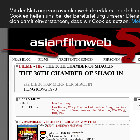
Mit der Nutzung von asianfilmweb.de erklärst du dich mi
Cookies helfen uns bei der Bereitstellung unserer Diens
dich damit einverstanden, dass wir Cookies setzen.
Meh
NEWS-BLOG
|
FILME
|
VERÖFFENTLICHUNGEN
|
PERSONEN
|
TV
|
K
FILME
•
HK
• THE 36TH CHAMBER OF SHAOLIN
THE 36TH CHAMBER OF SHAOLIN
aka DIE 36 KAMMERN DER SHAOLIN
HONG KONG 1978
CAST & CREW
W
REGIE
Lau Kar-Leung
L
1
DARSTELLER
Lau Ka-Fai
,
Wong Yue
,
Lo Lieh
,
Wilson Tong
,
Lau Kar-
Yung
,
Lee Hoi Sang
,
Norman Chu
,
Shum Lo
,
Wai Wang
,
Billy Chan
DVD/BD/HD/OST VERÖFFENTLICHUNGEN VOM FILM
Die 36 Kammern der Shaolin
•
Splendid
• FSK 16 •
2,39:1 anamorph (HD 1080p)
deutsch dts-HD 5.1, mandarin dts-HD 5.1