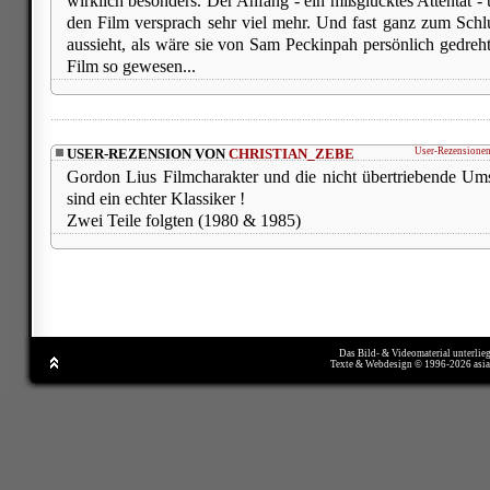
wirklich besonders. Der Anfang - ein mißglücktes Attentat 
den Film versprach sehr viel mehr. Und fast ganz zum Schlu
aussieht, als wäre sie von Sam Peckinpah persönlich gedre
Film so gewesen...
USER-REZENSION VON
CHRISTIAN_ZEBE
User-Rezensionen
Gordon Lius Filmcharakter und die nicht übertriebende Um
sind ein echter Klassiker !
Zwei Teile folgten (1980 & 1985)
Das Bild- & Videomaterial unterlie
Texte & Webdesign © 1996-2026 asi