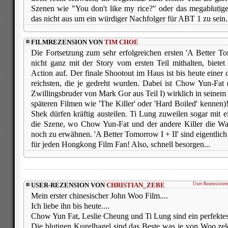
Szenen wie "You don't like my rice?" oder das megablutige F
das nicht aus um ein würdiger Nachfolger für ABT 1 zu sein.
FILMREZENSION VON
TIM CHOE
Die Fortsetzung zum sehr erfolgreichen ersten 'A Better 
nicht ganz mit der Story vom ersten Teil mithalten, bietet
Action auf. Der finale Shootout im Haus ist bis heute einer
reichsten, die je gedreht wurden. Dabei ist Chow Yun-Fat
Zwillingsbruder von Mark Gor aus Teil I) wirklich in seinem
späteren Filmen wie 'The Killer' oder 'Hard Boiled' kenne
Shek dürfen kräftig austeilen. Ti Lung zuweilen sogar mit
die Szene, wo Chow Yun-Fat und der andere Killer die Waf
noch zu erwähnen. 'A Better Tomorrow I + II' sind eigentlic
für jeden Hongkong Film Fan! Also, schnell besorgen...
USER-REZENSION VON
CHRISTIAN_ZEBE
User-Rezensionen
Mein erster chinesischer John Woo Film....
Ich liebe ihn bis heute....
Chow Yun Fat, Leslie Cheung und Ti Lung sind ein perfektes
Die blutigen Kugelhagel sind das Beste was je von Woo ze