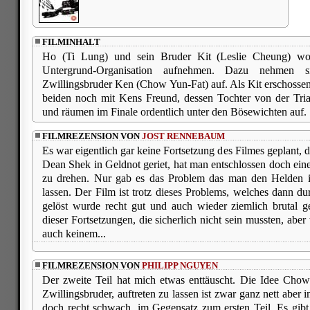
FILMINHALT
Ho (Ti Lung) und sein Bruder Kit (Leslie Cheung) wol
Untergrund-Organisation aufnehmen. Dazu nehmen 
Zwillingsbruder Ken (Chow Yun-Fat) auf. Als Kit erschossen
beiden noch mit Kens Freund, dessen Tochter von der Tr
und räumen im Finale ordentlich unter den Bösewichten auf.
FILMREZENSION VON
JOST RENNEBAUM
Es war eigentlich gar keine Fortsetzung des Filmes geplant, 
Dean Shek in Geldnot geriet, hat man entschlossen doch eine
zu drehen. Nur gab es das Problem das man den Helden im
lassen. Der Film ist trotz dieses Problems, welches dann du
gelöst wurde recht gut und auch wieder ziemlich brutal g
dieser Fortsetzungen, die sicherlich nicht sein mussten, aber
auch keinem...
FILMREZENSION VON
PHILIPP NGUYEN
Der zweite Teil hat mich etwas enttäuscht. Die Idee Cho
Zwillingsbruder, auftreten zu lassen ist zwar ganz nett aber 
doch recht schwach, im Gegensatz zum ersten Teil. Es gibt 