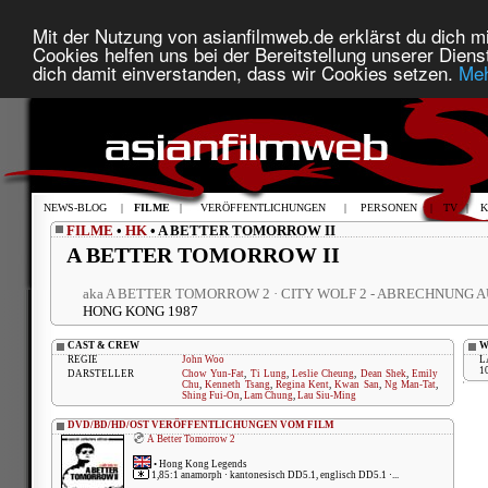
Mit der Nutzung von asianfilmweb.de erklärst du dich mi
Cookies helfen uns bei der Bereitstellung unserer Diens
dich damit einverstanden, dass wir Cookies setzen.
Meh
NEWS-BLOG
|
FILME
|
VERÖFFENTLICHUNGEN
|
PERSONEN
|
TV
|
K
FILME
•
HK
• A BETTER TOMORROW II
A BETTER TOMORROW II
aka A BETTER TOMORROW 2 · CITY WOLF 2 - ABRECHNUNG 
HONG KONG 1987
CAST & CREW
W
REGIE
John Woo
L
1
DARSTELLER
Chow Yun-Fat
,
Ti Lung
,
Leslie Cheung
,
Dean Shek
,
Emily
Chu
,
Kenneth Tsang
,
Regina Kent
,
Kwan San
,
Ng Man-Tat
,
Shing Fui-On
,
Lam Chung
,
Lau Siu-Ming
DVD/BD/HD/OST VERÖFFENTLICHUNGEN VOM FILM
A Better Tomorrow 2
•
Hong Kong Legends
1,85:1 anamorph · kantonesisch DD5.1, englisch DD5.1 ·...