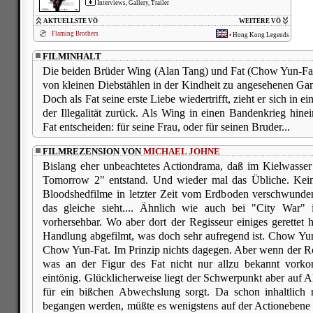
Interviews, Gallery, Trailer
AKTUELLSTE VÖ
WEITERE VÖ
Flaming Brothers
•
Hong Kong Legends
FILMINHALT
Die beiden Brüder Wing (Alan Tang) und Fat (Chow Yun-Fat)
von kleinen Diebstählen in der Kindheit zu angesehenen Gan
Doch als Fat seine erste Liebe wiedertrifft, zieht er sich in ei
der Illegalität zurück. Als Wing in einen Bandenkrieg hin
Fat entscheiden: für seine Frau, oder für seinen Bruder...
FILMREZENSION VON
MICHAEL JOHNE
Bislang eher unbeachtetes Actiondrama, daß im Kielwasser
Tomorrow 2" entstand. Und wieder mal das Übliche. Kein
Bloodshedfilme in letzter Zeit vom Erdboden verschwund
das gleiche sieht.... Ähnlich wie auch bei "City War" 
vorhersehbar. Wo aber dort der Regisseur einiges gerettet h
Handlung abgefilmt, was doch sehr aufregend ist. Chow Yun
Chow Yun-Fat. Im Prinzip nichts dagegen. Aber wenn der Ro
was an der Figur des Fat nicht nur allzu bekannt vorko
eintönig. Glücklicherweise liegt der Schwerpunkt aber auf 
für ein bißchen Abwechslung sorgt. Da schon inhaltlich 
begangen werden, müßte es wenigstens auf der Actionebene 