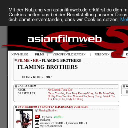
Mit der Nutzung von asianfilmweb.de erklärst du dich mi
Cookies helfen uns bei der Bereitstellung unserer Diens
dich damit einverstanden, dass wir Cookies setzen.
Meh
NEWS-BLOG
|
FILME
|
VERÖFFENTLICHUNGEN
|
PERSONEN
|
TV
|
K
FILME
•
HK
• FLAMING BROTHERS
FLAMING BROTHERS
HONG KONG 1987
CAST & CREW
W
REGIE
Joe Cheung Tung-Cho
L
9
DARSTELLER
Chow Yun-Fat
,
Alan Tang Kwong-Wing
,
Pat Ha Man-Chik
,
Phillip Chan Yan-Kin
,
Norman Chu
,
Jenny Tseng
,
Patrick Tse
Yin
,
Emily Chu
,
Eddy Ko Hung
DVD/BD/HD/OST VERÖFFENTLICHUNGEN VOM FILM
Flaming Brothers
•
Joy Sales
•
anamorph
kantonesisch dts/DD 5.1, mandarin DD 5.1
englisch, chinesisch