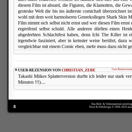
diesem Film ist absurd, die Figuren, die Klamotten, die Gewal
groteske Welt die bis ins äußerste comichaft überzeichnet is
wohl mit dem weit harmolseren Genrekollegen Shark Skin M
Film nimmt sich selbst nicht ernst und wer diesen Film ernst 
ergreifend selbst schuld. Alle anderen dürften einen Hei
abgedrehten Schlachtfest haben, denn Ichi The Killer ist ei
irgendwie fasziniert, aber in keinster weise berührt, dazu wi
vergleichbar mit einem Comic eben, mehr muss dazu nicht g
USER-REZENSION VON
CHRISTIAN_ZEBE
User-Rezensionen
Takashi Miikes Splatterversion durfte ich leider nur stark 
Minuten !!!)....
Das Bild- & Videomaterial unterlie
Texte & Webdesign © 1996-2026 asi