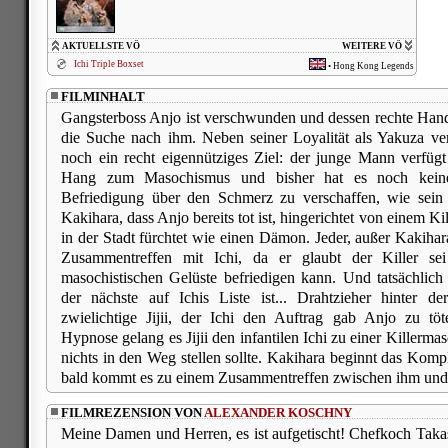
AKTUELLSTE VÖ
WEITERE VÖ
Ichi Triple Boxset
•
Hong Kong Legends
FILMINHALT
Gangsterboss Anjo ist verschwunden und dessen rechte Hand
die Suche nach ihm. Neben seiner Loyalität als Yakuza ver
noch ein recht eigennütziges Ziel: der junge Mann verfüg
Hang zum Masochismus und bisher hat es noch keine
Befriedigung über den Schmerz zu verschaffen, wie sein
Kakihara, dass Anjo bereits tot ist, hingerichtet von einem Ki
in der Stadt fürchtet wie einen Dämon. Jeder, außer Kakihar
Zusammentreffen mit Ichi, da er glaubt der Killer sei
masochistischen Gelüste befriedigen kann. Und tatsächlich 
der nächste auf Ichis Liste ist... Drahtzieher hinter d
zwielichtige Jijii, der Ichi den Auftrag gab Anjo zu töt
Hypnose gelang es Jijii den infantilen Ichi zu einer Killerma
nichts in den Weg stellen sollte. Kakihara beginnt das Komp
bald kommt es zu einem Zusammentreffen zwischen ihm und 
FILMREZENSION VON
ALEXANDER KOSCHNY
Meine Damen und Herren, es ist aufgetischt! Chefkoch Takash