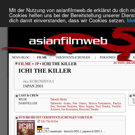
Mit der Nutzung von asianfilmweb.de erklärst du dich mi
Cookies helfen uns bei der Bereitstellung unserer Diens
dich damit einverstanden, dass wir Cookies setzen.
Meh
NEWS-BLOG
|
FILME
|
VERÖFFENTLICHUNGEN
|
PERSONEN
|
TV
|
K
FILME
•
JP
• ICHI THE KILLER
ACTION
|
DRA
ICHI THE KILLER
aka KOROSHIYA 1
JAPAN 2001
CAST & CREW
W
REGIE
Takashi Miike
L
1
DARSTELLER
Tadanobu Asano
,
Nao Omori
,
Shinya Tsukamoto
,
Paulyn
Sun
,
Susumu Terajima
,
Shun Sugata
,
Toru Tezuka
,
Yoshiki
Arizono
,
Jun Kunimura
,
Hiroyuki Tanaka
DVD/BD/HD/OST VERÖFFENTLICHUNGEN VOM FILM
Ichi The Killer
•
i-on
1,78:1 anamorph · deutsch DD5.1, japanisch DD5.1 ·...