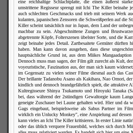
eine reichhaltige Schlachtplatte, die einen äußerst star
umstrittene Regisseur sprengt mit Ichi The Killer beinahe 
auch schlechten Geschmacks und trieb mit seinem Werk auc
kulanten, japanischen Zensoren die Schweißperlen auf die St
Killer scheint tatsächlich nur in Japan, dem Land der unbeg
machbar zu sein. Abgeschnittene Zungen und Brustwarzen
abgetrennte Köpfe, Folterszenen übelster Sorte, und die Kam
zeigt beinahe jedes Detail. Zartbesaitete Gemüter dürften h
haben. Man kann davon ausgehen, dass diese ungeschön
hauptsächliche Grund ist, aus dem Miikes Mangaadaption 
Dennoch muss man sagen, der Film gilt zurecht als Kult, denn 
voyeuristische, Faszination aus, der man sich kaum widerset
im Gegensatz zu vielen seiner Filme diesmal auch das Cas
Der brillante Tadanobu Asano als Kakihara, Nao Omori, der 
kindlich und dennoch brandgefährlich spielt, die attraktive 
Kultregisseure Shinya Tsukamoto und Hiroyuki Tanaka (Sab
bei, dass während der 2stündigen Gewaltorgie kaum Lang
geneigte Zuschauer bei Laune gehalten wird. Hier und da w
Gags eingebaut, beispielsweise als Sabus Partner im Fil
wirklich ein Unlucky Monkey", eine Anspielung auf dessen
kann vieles an Ichi The Killer kritisieren. In erster Linie natü
oder das üblich verquere Frauenbild, welches sich durch Mii
alles muss relativiert werden. Es handelt sich hier um eine